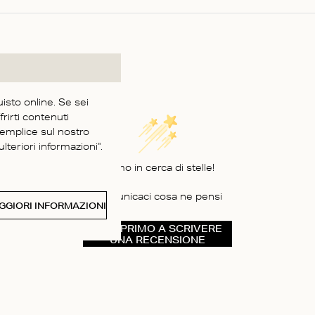
uisto online. Se sei
frirti contenuti
semplice sul nostro
lteriori informazioni".
Siamo in cerca di stelle!
Comunicaci cosa ne pensi
GGIORI INFORMAZIONI
SII IL PRIMO A SCRIVERE
UNA RECENSIONE