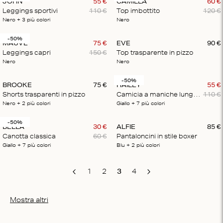
JOHN
55
€
CAMILLA
60
€
Leggings sportivi
110
€
Top imbottito
120
€
Nero
+ 3
più colori
Nero
-50%
MAUVE
75
€
EVE
90
€
Leggings capri
150
€
Top trasparente in pizzo
Nero
Nero
-50%
BROOKE
75
€
HAILEY
55
€
Shorts trasparenti in pizzo
Camicia a maniche lunghe con bottoni
110
€
Nero
+ 2
più colori
Giallo
+ 7
più colori
-50%
BELLA
30
€
ALFIE
85
€
Canotta classica
60
€
Pantaloncini in stile boxer
Giallo
+ 7
più colori
Blu
+ 2
più colori
1
2
3
4
Previous
Next
Mostra altri