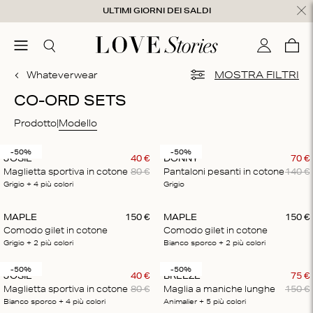
Salta al contenuto
ULTIMI GIORNI DEI SALDI
udi
menu
Cerca
Il mio con
Care
0
Whateverwear
MOSTRA FILTRI
CO-ORD SETS
Prodotto
Modello
-50%
-50%
JOSIE
40
€
DONNY
70
€
Maglietta sportiva in cotone
80
€
Pantaloni pesanti in cotone
140
€
Grigio
+ 4
più colori
Grigio
MAPLE
150
€
MAPLE
150
€
Comodo gilet in cotone
Comodo gilet in cotone
Grigio
+ 2
più colori
Bianco sporco
+ 2
più colori
-50%
-50%
JOSIE
40
€
BREEZE
75
€
Maglietta sportiva in cotone
80
€
Maglia a maniche lunghe
150
€
Bianco sporco
+ 4
più colori
Animalier
+ 5
più colori