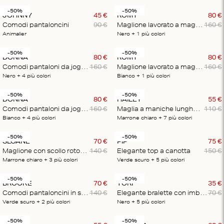
-50%
-50%
JOHNNY
45
€
ROMY
80
€
Comodi pantaloncini
90
€
Maglione lavorato a maglia con scollo rotondo
160
€
Animalier
Nero
+ 1
più colori
-50%
-50%
DONNA
80
€
ROMY
80
€
Comodi pantaloni da jogging
160
€
Maglione lavorato a maglia con scollo rotondo
160
€
Nero
+ 4
più colori
Bianco
+ 1
più colori
-50%
-50%
DONNA
80
€
HAILEY
55
€
Comodi pantaloni da jogging
160
€
Maglia a maniche lunghe con bottoni
110
€
Bianco
+ 4
più colori
Marrone chiaro
+ 7
più colori
-50%
-50%
SLOANE
70
€
PIP
75
€
Maglione con scollo rotondo
140
€
Elegante top a canotta
150
€
Marrone chiaro
+ 3
più colori
Verde scuro
+ 5
più colori
-50%
-50%
BROOKE
70
€
TORI
35
€
Comodi pantaloncini in seta
140
€
Elegante bralette con imbottitura
70
€
Verde scuro
+ 2
più colori
Nero
+ 5
più colori
-50%
-50%