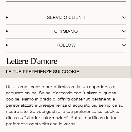
SERVIZIO CLIENTI
CHI SIAMO
FOLLOW
Lettere D'amore
LE TUE PREFERENZE SUI COOKIE
Iscriviti alla nostra newsletter e ottieni il 20% di sconto sul
tuo primo acquisto!
Utilizziamo i cookie per ottimizzare la tua esperienza di
acquisto online. Se sei d'accordo con l'utilizzo di questi
cookie, siamo in grado di offrirti contenuti pertinenti e
Iscrivendoti accetti i nostri
termini e condizioni
personalizzati e un'esperienza di acquisto più semplice sul
NAZIONE
nostro sito. Se vuoi gestire le tue preferenze sui cookie,
clicca su "ulteriori informazioni". Potrai modificare le tue
Italy
preferenze ogni volta che lo vorrai.