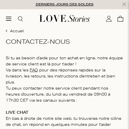
Aller au contenu
DERNIERS JOURS DES SOLDES
rmer
menu
Chercher
Mon com
Pani
0
Accueil
CONTACTEZ-NOUS
Si tu as besoin d'aide pour ton achat en ligne, notre équipe
de service client est là pour t'aider !
Va dans les
FAQ
pour des réponses rapides sur la
livraison, les retours, les instructions d'entretien et bien
plus.
Tu peux contacter notre service client pendant nos
heures d'ouverture, du lundi au vendredi de 09h00 à
17h30 CET via les canaux suivants :
LIVE CHAT
En bas à droite de notre site web, tu trouveras notre icône
de chat, on répond en quelques minutes pour t'aider