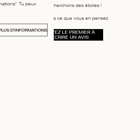
mations". Tu peux
Nous cherchons des étoiles !
Dites-nous ce que vous en pensez
PLUS D'INFORMATIONS
SOYEZ LE PREMIER À
ÉCRIRE UN AVIS
À PROPOS DE NOUS
e
Instagram
Pinterest
ilité
Facebook
re