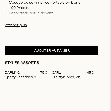
Compo
Masque de sommeil confortable en blanc
100 % soie
100 % 
Logo brodé sur le devant
Consei
Pour un entretien optimal, nous recommandons de 
Lavage 
laver cet article à la main uniquement
Afficher plus
blanchi
repasse
autres 
AJOUTER AU PANIER
STYLES ASSORTIS
DARLING
75
€
CARL
45
€
Sporty unpadded bralette
Slip style brésilien
Item
1
of
2