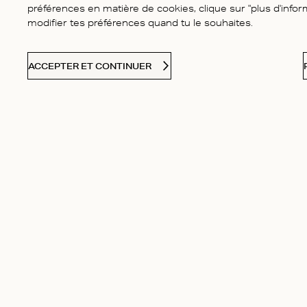
préférences en matière de cookies, clique sur "plus d'infor
modifier tes préférences quand tu le souhaites.
ACCEPTER ET CONTINUER
SERVICE CLIENTÈLE
Contact
Notre histoir
Les questions fréquentes
Boutiques
Livraison & Retours
Eco-responsab
Guide des tailles
Nous rejoind