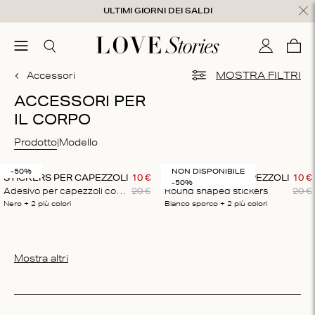
Salta al contenuto
ULTIMI GIORNI DEI SALDI
udi
menu
Cerca
Il mio con
Care
0
Accessori
MOSTRA FILTRI
ACCESSORI PER
IL CORPO
Prodotto
Modello
-50%
NON DISPONIBILE
STICKERS PER CAPEZZOLI
10
€
STICKERS PER CAPEZZOLI
10
€
-50%
Adesivo per capezzoli con fiocco
20
€
Round shaped stickers
20
€
Nero
+ 2
più colori
Bianco sporco
+ 2
più colori
Mostra altri