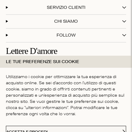
SERVIZIO CLIENTI
CHI SIAMO
FOLLOW
Lettere D'amore
LE TUE PREFERENZE SUI COOKIE
Iscriviti alla nostra newsletter e ottieni il 20% di sconto sul
tuo primo acquisto!
Utilizziamo i cookie per ottimizzare la tua esperienza di
acquisto online. Se sei d'accordo con l'utilizzo di questi
cookie, siamo in grado di offrirti contenuti pertinenti e
Iscrivendoti accetti i nostri
termini e condizioni
personalizzati e un'esperienza di acquisto più semplice sul
NAZIONE
nostro sito. Se vuoi gestire le tue preferenze sui cookie,
clicca su "ulteriori informazioni". Potrai modificare le tue
Italy
preferenze ogni volta che lo vorrai.
Paypal
American Express
Visa
Mastercard
Me
Metodi di pagamento accettati
ACCETTA E PROCEDI