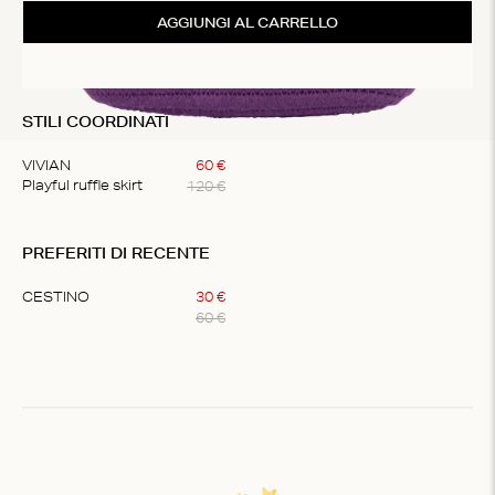
AGGIUNGI AL CARRELLO
STILI COORDINATI
VIVIAN
60
€
120
€
Playful ruffle skirt
Item
1
PREFERITI DI RECENTE
of
1
CESTINO
30
€
60
€
Item
1
of
1