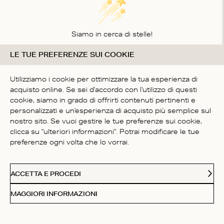
Siamo in cerca di stelle!
LE TUE PREFERENZE SUI COOKIE
Comunicaci cosa ne pensi
SII IL PRIMO A SCRIVERE
Utilizziamo i cookie per ottimizzare la tua esperienza di
UNA RECENSIONE
acquisto online. Se sei d'accordo con l'utilizzo di questi
cookie, siamo in grado di offrirti contenuti pertinenti e
personalizzati e un'esperienza di acquisto più semplice sul
nostro sito. Se vuoi gestire le tue preferenze sui cookie,
clicca su "ulteriori informazioni". Potrai modificare le tue
preferenze ogni volta che lo vorrai.
SERVIZIO CLIENTI
ACCETTA E PROCEDI
CHI SIAMO
MAGGIORI INFORMAZIONI
FOLLOW