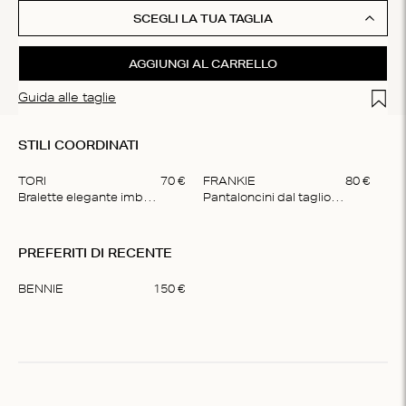
SCEGLI LA TUA TAGLIA
AGGIUNGI AL CARRELLO
Add t
Guida alle taglie
STILI COORDINATI
TORI
70
€
FRANKIE
80
€
Bralette elegante imbottita
Pantaloncini dal taglio squadrato
Item
1
PREFERITI DI RECENTE
of
2
BENNIE
150
€
Item
1
of
1