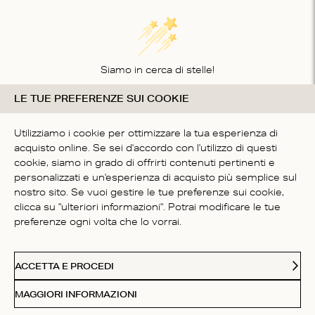
Siamo in cerca di stelle!
LE TUE PREFERENZE SUI COOKIE
Comunicaci cosa ne pensi
SII IL PRIMO A SCRIVERE
Utilizziamo i cookie per ottimizzare la tua esperienza di
UNA RECENSIONE
acquisto online. Se sei d'accordo con l'utilizzo di questi
cookie, siamo in grado di offrirti contenuti pertinenti e
personalizzati e un'esperienza di acquisto più semplice sul
nostro sito. Se vuoi gestire le tue preferenze sui cookie,
clicca su "ulteriori informazioni". Potrai modificare le tue
preferenze ogni volta che lo vorrai.
SERVIZIO CLIENTI
ACCETTA E PROCEDI
CHI SIAMO
MAGGIORI INFORMAZIONI