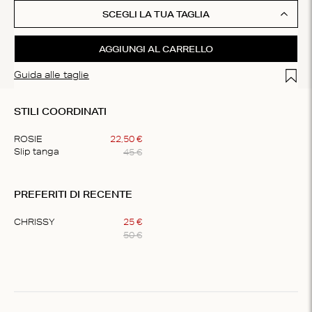
SCEGLI LA TUA TAGLIA
AGGIUNGI AL CARRELLO
Add t
Guida alle taglie
STILI COORDINATI
ROSIE
22
,
50
€
45
€
Slip tanga
Item
1
PREFERITI DI RECENTE
of
1
CHRISSY
25
€
50
€
Item
1
of
1