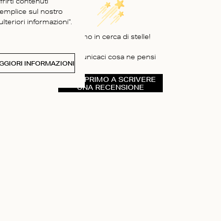
frirti contenuti
semplice sul nostro
lteriori informazioni".
Siamo in cerca di stelle!
Comunicaci cosa ne pensi
GGIORI INFORMAZIONI
SII IL PRIMO A SCRIVERE
UNA RECENSIONE
CHI SIAMO
ria
Instagram
Pinterest
à sociale
Facebook