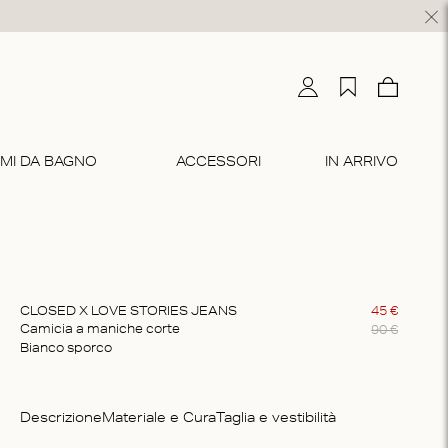
Il mio conto
La mia lista de
Carello
0
MI DA BAGNO
ACCESSORI
IN ARRIVO
LIP & PERIZOMI
VESTITI E GONNE
ABBIGLIAMENTO DA SPIAGGIA
BODY
CO-ORD SETS
lip
idi
bbigliamento da spiaggia
Body
Vestiti da casa
erizomi
axi
Pigiama
CLOSED X LOVE STORIES JEANS
45
€
90
€
Camicia a maniche corte
ultipack
Sport
bianco sporco
Descrizione
Materiale e Cura
Taglia e vestibilità