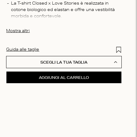
Compo
La T-shirt Closed x Love Stories è realizzata in 
cotone biologico ed elastan e offre una vestibilità 
95% co
morbida e confortevole.
Istruzi
Ha una vestibilità aderente ed è caratterizzata dal 
Lavabil
logo della collaborazione sul retro.
Mostra altri
delicat
bucato,
bagnato
Add to Wis
Guida alle taglie
asciuga
secco (
SCEGLI LA TUA TAGLIA
AGGIUNGI AL CARRELLO