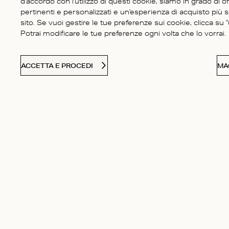
d'accordo con l'utilizzo di questi cookie, siamo in grado di of
pertinenti e personalizzati e un'esperienza di acquisto più 
sito. Se vuoi gestire le tue preferenze sui cookie, clicca su "u
Potrai modificare le tue preferenze ogni volta che lo vorrai.
ACCETTA E PROCEDI
MA
SERVIZIO CLIENTI
Contatti
La nostra sto
FAQ - Domande frequenti
Boutique
Spedizioni & Resi
Responsabilit