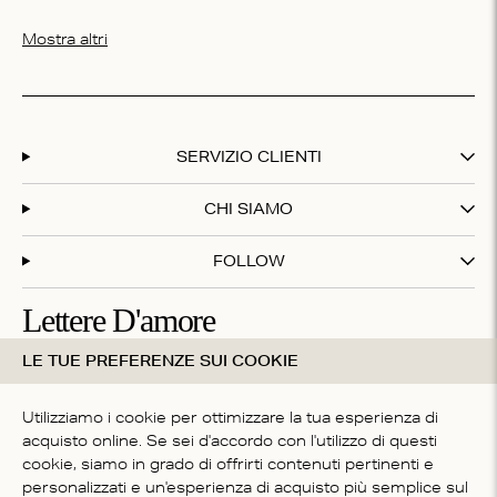
Mostra altri
SERVIZIO CLIENTI
CHI SIAMO
FOLLOW
Lettere D'amore
LE TUE PREFERENZE SUI COOKIE
Iscriviti alla nostra newsletter e ottieni il 20% di sconto sul
tuo primo acquisto!
Utilizziamo i cookie per ottimizzare la tua esperienza di
acquisto online. Se sei d'accordo con l'utilizzo di questi
cookie, siamo in grado di offrirti contenuti pertinenti e
Iscrivendoti accetti i nostri
termini e condizioni
personalizzati e un'esperienza di acquisto più semplice sul