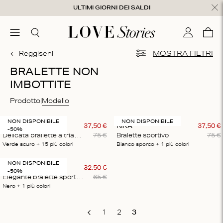
Salta al contenuto
ULTIMI GIORNI DEI SALDI
udi
menu
Cerca
Il mio con
Care
0
Reggiseni
MOSTRA FILTRI
BRALETTE NON
IMBOTTITE
Prodotto
Modello
NON DISPONIBILE
NON DISPONIBILE
LOVE LACE
37
,
50
€
RIKA
37
,
50
€
-50%
Delicata brallette a triangolo
75
€
Bralette sportivo
75
€
Verde scuro
+ 15
più colori
Bianco sporco
+ 1
più colori
NON DISPONIBILE
RIKA
32
,
50
€
-50%
Elegante bralette sportivo
65
€
Nero
+ 1
più colori
1
2
3
Previous