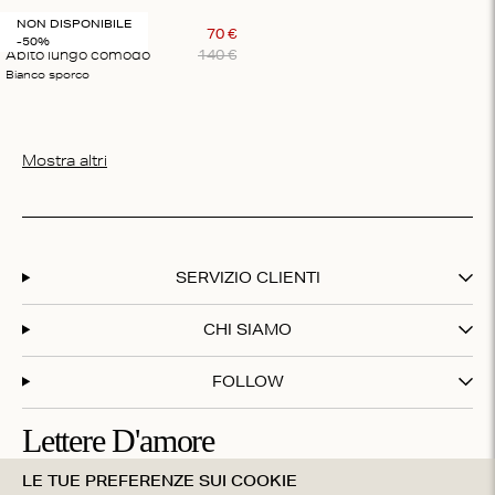
NON DISPONIBILE
OLSEN
70
€
-50%
Abito lungo comodo
140
€
Bianco sporco
Mostra altri
SERVIZIO CLIENTI
CHI SIAMO
FOLLOW
Lettere D'amore
LE TUE PREFERENZE SUI COOKIE
Iscriviti alla nostra newsletter e ottieni il 20% di sconto sul