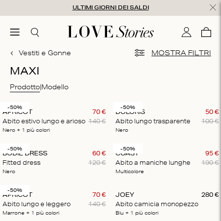
Salta al contenuto
ULTIMI GIORNI DEI SALDI
udi
menu
Cerca
Il mio con
Care
0
Vestiti e Gonne
MOSTRA FILTRI
MAXI
Prodotto
Modello
-50%
-50%
APRICOT
70
€
DOLORIS
50
€
Abito estivo lungo e arioso
140
€
Abito lungo trasparente
100
€
Nero
+ 1
più colori
Nero
-50%
-50%
BODIE DRESS
60
€
COAST
95
€
Fitted dress
120
€
Abito a maniche lunghe
190
€
Nero
Multicolore
-50%
APRICOT
70
€
JOEY
280
€
Abito lungo e leggero
140
€
Abito camicia monopezzo
Marrone
+ 1
più colori
Blu
+ 1
più colori