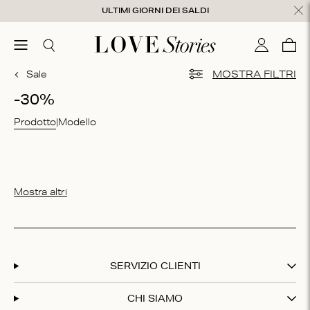
Salta al contenuto
ULTIMI GIORNI DEI SALDI
udi
menu
Cerca
Il mio con
Care
0
Sale
MOSTRA FILTRI
-30%
Prodotto
Modello
Mostra altri
SERVIZIO CLIENTI
CHI SIAMO