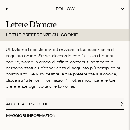
FOLLOW
Lettere D'amore
LE TUE PREFERENZE SUI COOKIE
Iscriviti alla nostra newsletter e ottieni il 20% di sconto sul
tuo primo acquisto!
Utilizziamo i cookie per ottimizzare la tua esperienza di
acquisto online. Se sei d'accordo con l'utilizzo di questi
cookie, siamo in grado di offrirti contenuti pertinenti e
Iscrivendoti accetti i nostri
termini e condizioni
personalizzati e un'esperienza di acquisto più semplice sul
NAZIONE
nostro sito. Se vuoi gestire le tue preferenze sui cookie,
clicca su "ulteriori informazioni". Potrai modificare le tue
Italy
preferenze ogni volta che lo vorrai.
Paypal
American Express
Visa
Mastercard
Me
Metodi di pagamento accettati
ACCETTA E PROCEDI
© 2026 Love Stories Intimates. Tutti i diritti riservati.
MAGGIORI INFORMAZIONI