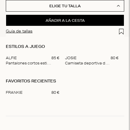
ELIGE TU TALLA
AÑADIR A LA CESTA
Add t
Guía de tallas
ESTILOS A JUEGO
ALFIE
85
€
JOSIE
80
€
Pantalones cortos estilo bóxer
Camiseta deportiva de algodón
Item
1
FAVORITOS RECIENTES
of
2
FRANKIE
80
€
Item
1
of
1