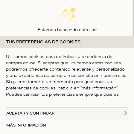
¡Estamos buscando estrellas!
TUS PREFERENCIAS DE COOKIES
Compártenos tu opinión
SÉ LA PRIMER PERSONA EN
Utilizamos cookies para optimizar tu experiencia de
ESCRIBIR UNA OPINIÓN
compra online. Si aceptas que utilicemos estas cookies,
podremos ofrecerte contenido relevante y personalizado
y una experiencia de compra más sencilla en nuestro sitio.
Si quieres tomarte un momento para gestionar tus
preferencias de cookies, haz clic en "más información".
Puedes cambiar tus preferencias siempre que quieras.
ATENCIÓN AL CLIENTE
ACEPTAR Y CONTINUAR
NOSOTROS
MÁS INFORMACIÓN