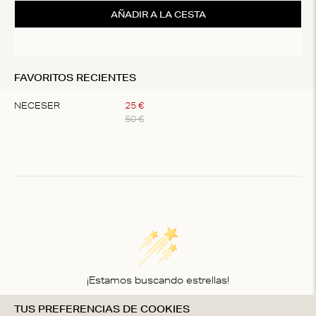
AÑADIR A LA CESTA
FAVORITOS RECIENTES
NECESER
25
€
50
€
Item
1
of
1
¡Estamos buscando estrellas!
TUS PREFERENCIAS DE COOKIES
Compártenos tu opinión