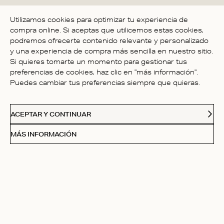
SÉ LA PRIMER PERSONA EN
Utilizamos cookies para optimizar tu experiencia de
ESCRIBIR UNA OPINIÓN
compra online. Si aceptas que utilicemos estas cookies,
podremos ofrecerte contenido relevante y personalizado
y una experiencia de compra más sencilla en nuestro sitio.
Si quieres tomarte un momento para gestionar tus
preferencias de cookies, haz clic en "más información".
Puedes cambiar tus preferencias siempre que quieras.
ATENCIÓN AL CLIENTE
ACEPTAR Y CONTINUAR
NOSOTROS
MÁS INFORMACIÓN
FOLLOW
Cartas De Amor
Suscríbete a nuestro boletín y disfruta de un 20 % de
descuento en tu primera compra.