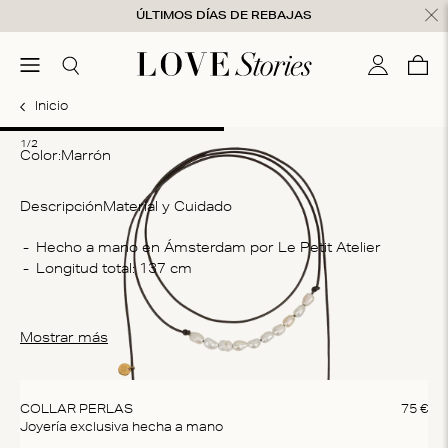
Ir al contenido
ÚLTIMOS DÍAS DE REBAJAS
nsaje cerrado
menú
Buscar
Mi cuenta
Ces
0
Inicio
1
2
1/2
Color:
marrón
Descripción
Material y Cuidado
Co
Hecho a mano en Ámsterdam por Le Petit Atelier
Longitud total: 137 cm
Fa
In
No 
Mostrar más
no
COLLAR PERLAS
75
€
Joyería exclusiva hecha a mano