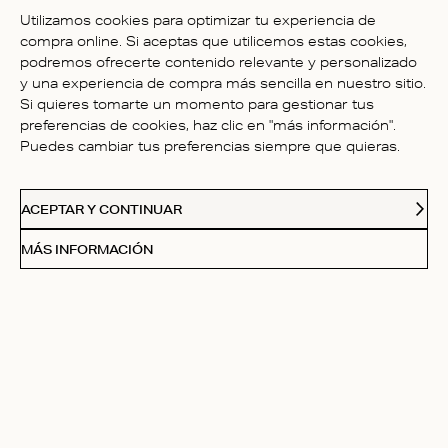
SÉ LA PRIMER PERSONA EN
Utilizamos cookies para optimizar tu experiencia de
ESCRIBIR UNA OPINIÓN
compra online. Si aceptas que utilicemos estas cookies,
podremos ofrecerte contenido relevante y personalizado
y una experiencia de compra más sencilla en nuestro sitio.
Si quieres tomarte un momento para gestionar tus
preferencias de cookies, haz clic en "más información".
Puedes cambiar tus preferencias siempre que quieras.
ATENCIÓN AL CLIENTE
ACEPTAR Y CONTINUAR
NOSOTROS
MÁS INFORMACIÓN
FOLLOW
Cartas De Amor
Suscríbete a nuestro boletín y disfruta de un 20 % de
descuento en tu primera compra.