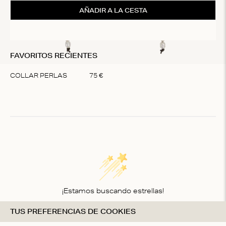
AÑADIR A LA CESTA
FAVORITOS RECIENTES
COLLAR PERLAS
75
€
Item
1
of
1
¡Estamos buscando estrellas!
TUS PREFERENCIAS DE COOKIES
Compártenos tu opinión