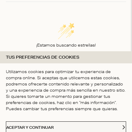
1
¡Estamos buscando estrellas!
TUS PREFERENCIAS DE COOKIES
Compártenos tu opinión
SÉ LA PRIMER PERSONA EN
Utilizamos cookies para optimizar tu experiencia de
ESCRIBIR UNA OPINIÓN
compra online. Si aceptas que utilicemos estas cookies,
podremos ofrecerte contenido relevante y personalizado
y una experiencia de compra más sencilla en nuestro sitio.
Si quieres tomarte un momento para gestionar tus
preferencias de cookies, haz clic en "más información".
Puedes cambiar tus preferencias siempre que quieras.
ATENCIÓN AL CLIENTE
ACEPTAR Y CONTINUAR