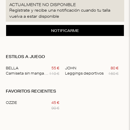
ACTUALMENTE NO DISPONIBLE
Regístrate y recibe una notificación cuando tu talla
vuelva a estar disponible
NOTIFICARME
ESTILOS A JUEGO
BELLA
55
€
JOHN
80
€
110
€
160
€
Camiseta sin mangas clásica
Leggings deportivos
Item
1
FAVORITOS RECIENTES
of
2
OZZIE
45
€
90
€
Item
1
of