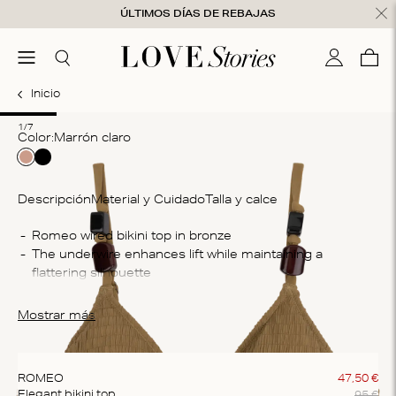
Ir al contenido
ÚLTIMOS DÍAS DE REBAJAS
nsaje cerrado
menú
Buscar
Mi cuenta
Ces
0
Inicio
1
2
3
4
5
6
7
1/7
Color:
marrón claro
Descripción
Material y Cuidado
Talla y calce
Co
The underwire enhances lift while maintaining a 
47
In
The unpadded top offers you high support and features 
Wa
Mostrar más
Do
so
The bikini top is crafted from a soft fabric that feels 
ROMEO
47
,
50
€
95
€
Elegant bikini top