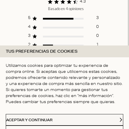
4.3
Basado en 4 opiniones
Score of 4.3 out
of 5 stars
5
3
4
0
3
0
2
1
TUS PREFERENCIAS DE COOKIES
1
0
Utilizamos cookies para optimizar tu experiencia de
compra online. Si aceptas que utilicemos estas cookies,
ESCRIBE UNA OPINIÓN
podremos ofrecerte contenido relevante y personalizado
y una experiencia de compra más sencilla en nuestro sitio.
Si quieres tomarte un momento para gestionar tus
preferencias de cookies, haz clic en "más información".
Fit
Puedes cambiar tus preferencias siempre que quieras.
Talla correcta
ACEPTAR Y CONTINUAR