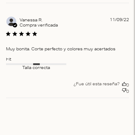
Pu
11/09/22
Vanessa R.
da
Compra verificada
Muy bonita. Corte perfecto y colores muy acertados
Fit
Talla correcta
¿Fue útil esta reseña?
0
0