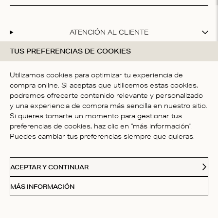
ATENCIÓN AL CLIENTE
TUS PREFERENCIAS DE COOKIES
NOSOTROS
Utilizamos cookies para optimizar tu experiencia de
FOLLOW
compra online. Si aceptas que utilicemos estas cookies,
podremos ofrecerte contenido relevante y personalizado
Cartas De Amor
y una experiencia de compra más sencilla en nuestro sitio.
Si quieres tomarte un momento para gestionar tus
Suscríbete a nuestro boletín y disfruta de un 20 % de
preferencias de cookies, haz clic en "más información".
descuento en tu primera compra.
Puedes cambiar tus preferencias siempre que quieras.
ACEPTAR Y CONTINUAR
Al suscribirse, acepta nuestros
Términos y condiciones
MÁS INFORMACIÓN
PAIS
Spain