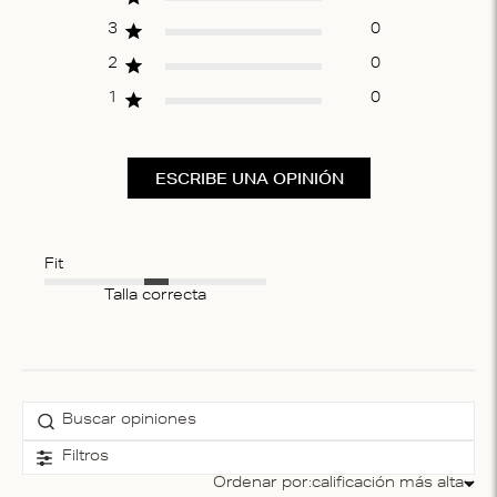
3
0
2
0
1
0
ESCRIBE UNA OPINIÓN
Fit
Talla correcta
Filtros
Ordenar por:
calificación más alta
Ordenar por