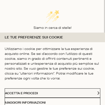
Siamo in cerca di stelle!
LE TUE PREFERENZE SUI COOKIE
Comunicaci cosa ne pensi
SII IL PRIMO A SCRIVERE
Utilizziamo i cookie per ottimizzare la tua esperienza di
UNA RECENSIONE
acquisto online. Se sei d'accordo con l'utilizzo di questi
cookie, siamo in grado di offrirti contenuti pertinenti e
personalizzati e un'esperienza di acquisto più semplice sul
nostro sito. Se vuoi gestire le tue preferenze sui cookie,
clicca su "ulteriori informazioni". Potrai modificare le tue
preferenze ogni volta che lo vorrai.
SERVIZIO CLIENTI
ACCETTA E PROCEDI
CHI SIAMO
MAGGIORI INFORMAZIONI