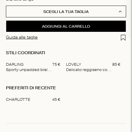
SCEGLI LA TUA TAGLIA
AGGIUNGI AL CARRELLO
Add t
Guida alle taglie
STILI COORDINATI
DARLING
75
€
LOVELY
85
€
LO
Sporty unpadded bralette
Delicato reggiseno con ferretto
Item
1
PREFERITI DI RECENTE
of
4
CHARLOTTE
45
€
Item
1
of
1