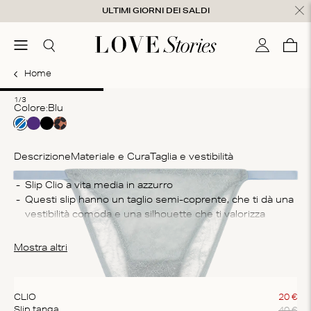
Salta al contenuto
ULTIMI GIORNI DEI SALDI
udi
menu
Cerca
Il mio con
Care
0
Home
1
2
3
1/3
Colore:
blu
Descrizione
Materiale e Cura
Taglia e vestibilità
Co
Slip Clio a vita media in azzurro
Questi slip hanno un taglio semi-coprente, che ti dà una 
82
vestibilità comoda e una silhouette che ti valorizza
Is
Gli slip sono fatti con un tessuto in pizzo leggero sulla 
La
pelle
Mostra altri
us
sti
CLIO
20
€
40
€
Slip tanga