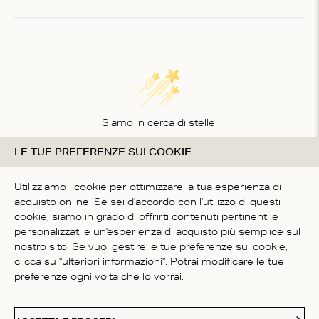
of
1
Siamo in cerca di stelle!
LE TUE PREFERENZE SUI COOKIE
Comunicaci cosa ne pensi
SII IL PRIMO A SCRIVERE
Utilizziamo i cookie per ottimizzare la tua esperienza di
UNA RECENSIONE
acquisto online. Se sei d'accordo con l'utilizzo di questi
cookie, siamo in grado di offrirti contenuti pertinenti e
personalizzati e un'esperienza di acquisto più semplice sul
nostro sito. Se vuoi gestire le tue preferenze sui cookie,
clicca su "ulteriori informazioni". Potrai modificare le tue
preferenze ogni volta che lo vorrai.
SERVIZIO CLIENTI