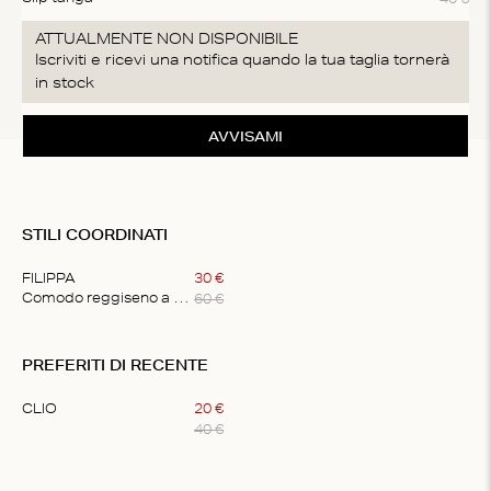
ATTUALMENTE NON DISPONIBILE
Iscriviti e ricevi una notifica quando la tua taglia tornerà
in stock
AVVISAMI
STILI COORDINATI
FILIPPA
30
€
60
€
Comodo reggiseno a triangolo
Item
1
PREFERITI DI RECENTE
of
1
CLIO
20
€
40
€
Item
1