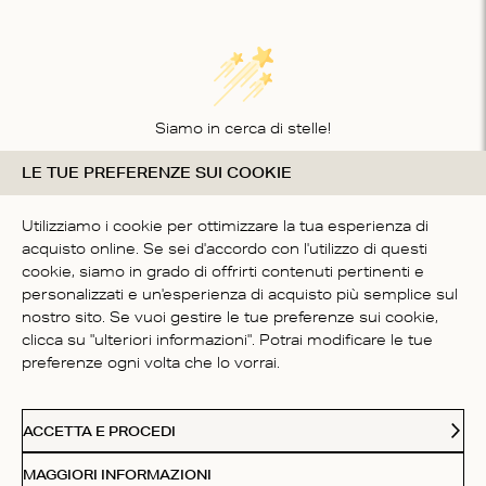
Siamo in cerca di stelle!
LE TUE PREFERENZE SUI COOKIE
Comunicaci cosa ne pensi
SII IL PRIMO A SCRIVERE
Utilizziamo i cookie per ottimizzare la tua esperienza di
UNA RECENSIONE
acquisto online. Se sei d'accordo con l'utilizzo di questi
cookie, siamo in grado di offrirti contenuti pertinenti e
personalizzati e un'esperienza di acquisto più semplice sul
nostro sito. Se vuoi gestire le tue preferenze sui cookie,
clicca su "ulteriori informazioni". Potrai modificare le tue
preferenze ogni volta che lo vorrai.
SERVIZIO CLIENTI
ACCETTA E PROCEDI
CHI SIAMO
MAGGIORI INFORMAZIONI