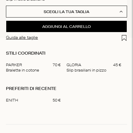
SCEGLI LA TUA TAGLIA
AGGIUNGI AL CARRELLO
Add t
Guida alle taglie
STILI COORDINATI
PARKER
70
€
GLORIA
45
€
Bralette in cotone
Slip brasiliani in pizzo
Item
1
PREFERITI DI RECENTE
of
2
ENITH
50
€
Item
1
of
1