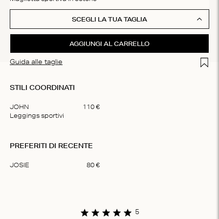
SCEGLI LA TUA TAGLIA
AGGIUNGI AL CARRELLO
Add t
Guida alle taglie
STILI COORDINATI
JOHN
110
€
Leggings sportivi
Item
1
PREFERITI DI RECENTE
of
1
JOSIE
80
€
Item
1
of
1
5