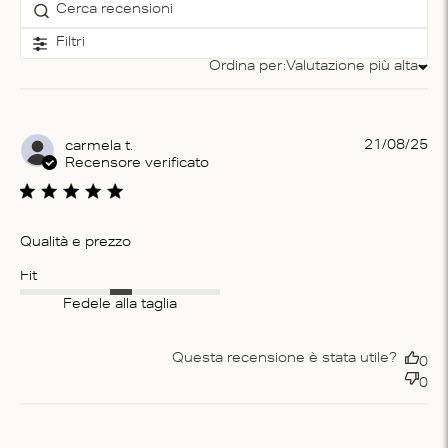
Filtri
Ordina per:
Valutazione più alta
Ordina per
Pu
21/08/25
carmela t.
da
Recensore verificato
Qualità e prezzo
Fit
Fedele alla taglia
Questa recensione è stata utile?
0
0