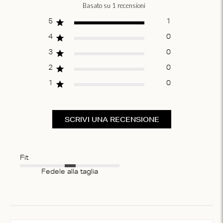
Basato su 1 recensioni
Score of 5 out of
5 stars
5
1
4
0
3
0
2
0
1
0
SCRIVI UNA RECENSIONE
Fit
Fedele alla taglia