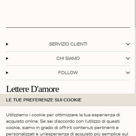
SERVIZIO CLIENTI
CHI SIAMO
FOLLOW
Lettere D'amore
LE TUE PREFERENZE SUI COOKIE
Iscriviti alla nostra newsletter e ottieni il 20% di sconto sul
tuo primo acquisto!
Utilizziamo i cookie per ottimizzare la tua esperienza di
acquisto online. Se sei d'accordo con l'utilizzo di questi
cookie, siamo in grado di offrirti contenuti pertinenti e
Iscrivendoti accetti i nostri
termini e condizioni
personalizzati e un'esperienza di acquisto più semplice sul