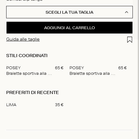
SCEGLI LA TUA TAGLIA
AGGIUNGI AL CARRELLO
Add t
Guida alle taglie
STILI COORDINATI
POSEY
65
€
POSEY
65
€
Bralette sportiva alla moda
Bralette sportiva alla moda
Item
1
PREFERITI DI RECENTE
of
2
LIMA
35
€
Item
1
of
1