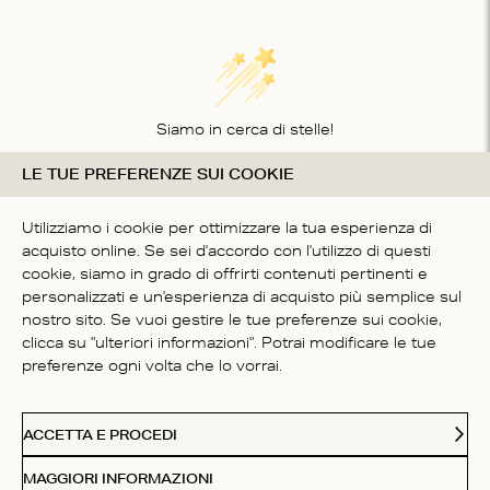
Siamo in cerca di stelle!
LE TUE PREFERENZE SUI COOKIE
Comunicaci cosa ne pensi
SII IL PRIMO A SCRIVERE
Utilizziamo i cookie per ottimizzare la tua esperienza di
UNA RECENSIONE
acquisto online. Se sei d'accordo con l'utilizzo di questi
cookie, siamo in grado di offrirti contenuti pertinenti e
personalizzati e un'esperienza di acquisto più semplice sul
nostro sito. Se vuoi gestire le tue preferenze sui cookie,
clicca su "ulteriori informazioni". Potrai modificare le tue
preferenze ogni volta che lo vorrai.
SERVIZIO CLIENTI
ACCETTA E PROCEDI
CHI SIAMO
MAGGIORI INFORMAZIONI