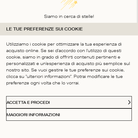
Siamo in cerca di stelle!
LE TUE PREFERENZE SUI COOKIE
Comunicaci cosa ne pensi
SII IL PRIMO A SCRIVERE
Utilizziamo i cookie per ottimizzare la tua esperienza di
UNA RECENSIONE
acquisto online. Se sei d'accordo con l'utilizzo di questi
cookie, siamo in grado di offrirti contenuti pertinenti e
personalizzati e un'esperienza di acquisto più semplice sul
nostro sito. Se vuoi gestire le tue preferenze sui cookie,
clicca su "ulteriori informazioni". Potrai modificare le tue
preferenze ogni volta che lo vorrai.
SERVIZIO CLIENTI
ACCETTA E PROCEDI
CHI SIAMO
MAGGIORI INFORMAZIONI
FOLLOW