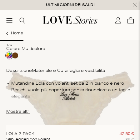
Salta al contenuto
ULTIMI GIORNI DEI SALDI
udi
menu
Cerca
Il mio con
Care
0
Home
1
2
3
4
5
6
1/6
Colore:
multicolore
Descrizione
Materiale e Cura
Taglia e vestibilità
Co
Mutandine Lola con volant, set da 2 in bianco e nero
Per chi vuole più copertura senza rinunciare a un taglio 
58
elegante
ric
Queste mutandine sono fatte con un tessuto morbido e 
Is
super comodo sulla pelle
Mostra altri
Lav
Con un piccolo taglio sul retro
can
no
LOLA 2-PACK
42
,
50
€
85
€
Slip leggeri con volant