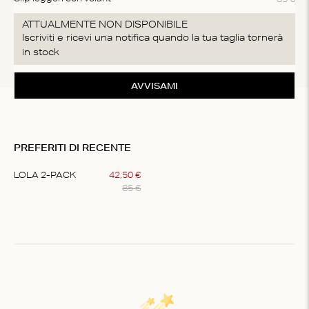
ATTUALMENTE NON DISPONIBILE
Iscriviti e ricevi una notifica quando la tua taglia tornerà
in stock
AVVISAMI
PREFERITI DI RECENTE
LOLA 2-PACK
42
,
50
€
85
€
Item
1
of
1