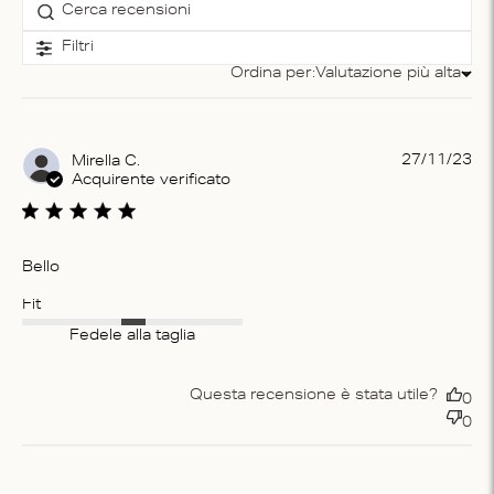
Filtri
Ordina per:
Valutazione più alta
Ordina per
Pu
27/11/23
Mirella C.
da
Acquirente verificato
Bello
Fit
Fedele alla taglia
Questa recensione è stata utile?
0
0