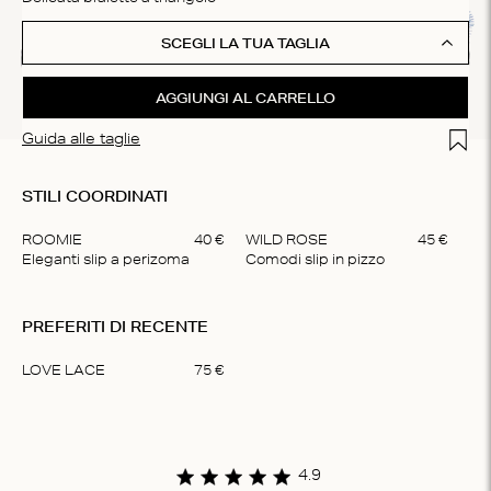
SCEGLI LA TUA TAGLIA
AGGIUNGI AL CARRELLO
Add t
Guida alle taglie
STILI COORDINATI
ROOMIE
40
€
WILD ROSE
45
€
Eleganti slip a perizoma
Comodi slip in pizzo
Item
1
PREFERITI DI RECENTE
of
2
LOVE LACE
75
€
Item
1
of
1
4.9