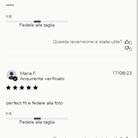
*****
Fit
Fedele alla taglia
Questa recensione è stata utile?
0
0
Pu
17/08/23
Maria F.
da
Acquirente verificato
perfect fit e fedele alla foto
Fit
Fedele alla taglia