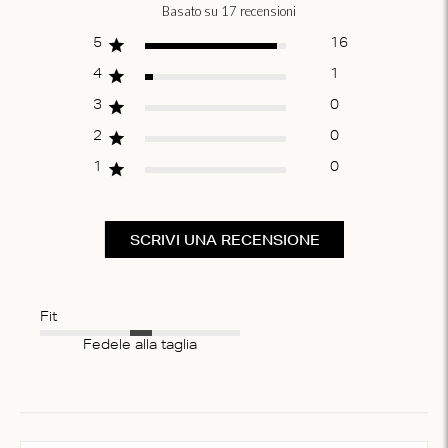
Basato su 17 recensioni
Score of 4.9 out of
5 stars
5
16
4
1
3
0
2
0
1
0
SCRIVI UNA RECENSIONE
Fit
Fedele alla taglia