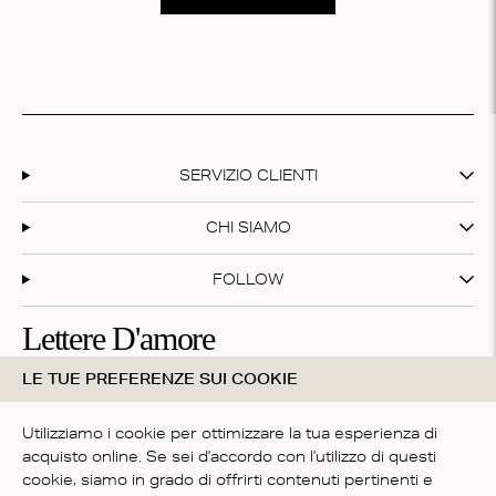
SERVIZIO CLIENTI
CHI SIAMO
FOLLOW
Lettere D'amore
LE TUE PREFERENZE SUI COOKIE
Iscriviti alla nostra newsletter e ottieni il 20% di sconto sul
tuo primo acquisto!
Utilizziamo i cookie per ottimizzare la tua esperienza di
acquisto online. Se sei d'accordo con l'utilizzo di questi
cookie, siamo in grado di offrirti contenuti pertinenti e
Iscrivendoti accetti i nostri
termini e condizioni