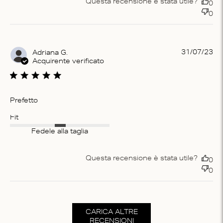
Questa recensione è stata utile?
0
0
Pu
31/07/23
Adriana G.
da
Acquirente verificato
Prefetto
Fit
Fedele alla taglia
Questa recensione è stata utile?
0
0
CARICA ALTRE
RECENSIONI