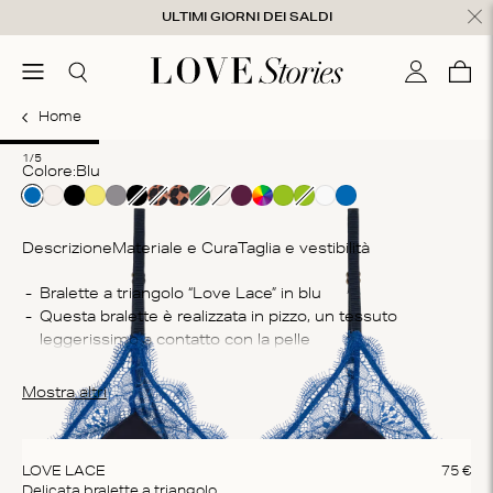
Salta al contenuto
ULTIMI GIORNI DEI SALDI
udi
menu
Cerca
Il mio con
Care
0
Home
1
2
3
4
5
1/5
Colore:
blu
Descrizione
Materiale e Cura
Taglia e vestibilità
Co
Bralette a triangolo “Love Lace” in blu
Questa bralette è realizzata in pizzo, un tessuto 
84
leggerissimo a contatto con la pelle
Is
Questa bralette non foderata offre un sostegno leggero 
Lav
e garantisce una vestibilità comoda ma sicura
Mostra altri
can
no
LOVE LACE
75
€
Delicata bralette a triangolo