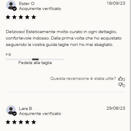
Pu
18/09/23
Ester O.
da
Acquirente verificato
Delizioso! Esteticamente molto curato in ogni dettaglio,
confortevole indosso. Dalla prima volta che ho acquistato
seguendo la vostra guida taglie non ho mai sbagliato.
Fit
Fedele alla taglia
Questa recensione è stata utile?
0
0
Pu
29/08/23
Lara B.
da
Acquirente verificato