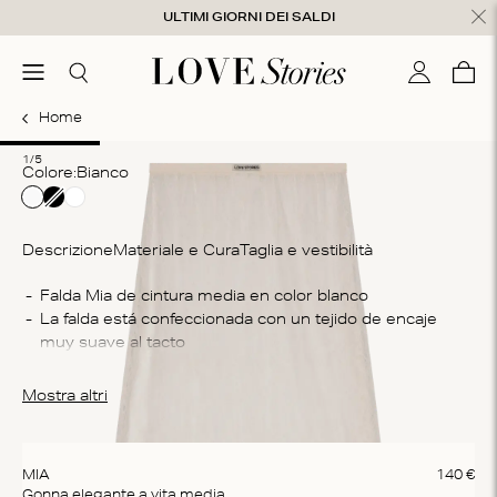
Salta al contenuto
ULTIMI GIORNI DEI SALDI
udi
menu
Cerca
Il mio con
Care
0
Home
1
2
3
4
5
1/5
Colore:
bianco
Descrizione
Materiale e Cura
Taglia e vestibilità
Co
Falda Mia de cintura media en color blanco
La falda está confeccionada con un tejido de encaje 
10
muy suave al tacto
Is
Para un cuidado óptimo, te recomendamos lavar la 
La
prenda exclusivamente a mano
Mostra altri
asc
cic
MIA
140
€
Gonna elegante a vita media