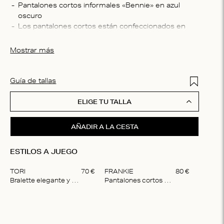
Compo
Pantalones cortos informales «Bennie» en azul 
oscuro
100 % 
Los pantalones cortos están confeccionados en 
Instru
seda 100 %, que presenta un sutil brillo
Lavar a
Para un cuidado óptimo, te recomendamos lavar la 
Mostrar más
no seca
prenda exclusivamente a mano
ciclo n
triclor
Add to Wis
Guía de tallas
ELIGE TU TALLA
AÑADIR A LA CESTA
ESTILOS A JUEGO
TORI
70
€
FRANKIE
80
€
Bralette elegante y acolchada
Pantalones cortos de corte recto
Item
1
of
2