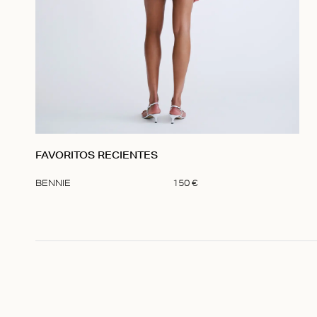
FAVORITOS RECIENTES
BENNIE
150
€
Item
1
of
1