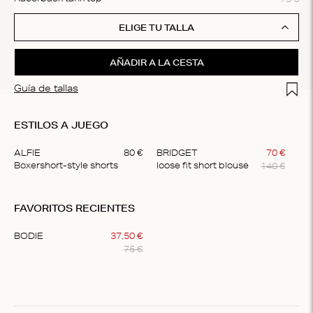
ELIGE TU TALLA
AÑADIR A LA CESTA
Add t
Guía de tallas
ESTILOS A JUEGO
ALFIE
80
€
BRIDGET
70
€
140
€
Boxershort-style shorts
loose fit short blouse
Item
1
FAVORITOS RECIENTES
of
2
BODIE
37
,
50
€
75
€
Item
1
of
1