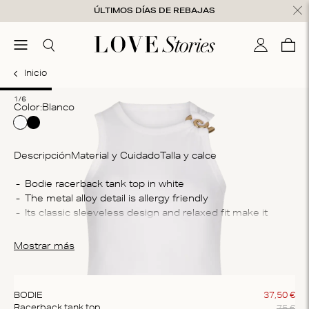
Ir al contenido
ÚLTIMOS DÍAS DE REBAJAS
nsaje cerrado
menú
Buscar
Mi cuenta
Ces
0
Inicio
1
2
3
4
5
6
1/6
Color:
blanco
Descripción
Material y Cuidado
Talla y calce
Co
Bodie racerback tank top in white
The metal alloy detail is allergy friendly
10
Its classic sleeveless design and relaxed fit make it 
In
perfect for layering or wearing on its own for a casual, 
Ma
effortless look
Mostrar más
Do
Made from 100% lightweight cotton, it offers all-day 
cl
comfort and breathability
BODIE
37
,
50
€
75
€
Racerback tank top