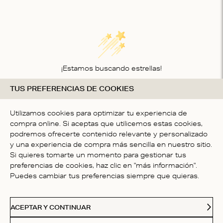
¡Estamos buscando estrellas!
TUS PREFERENCIAS DE COOKIES
Compártenos tu opinión
SÉ LA PRIMER PERSONA EN
Utilizamos cookies para optimizar tu experiencia de
ESCRIBIR UNA OPINIÓN
compra online. Si aceptas que utilicemos estas cookies,
podremos ofrecerte contenido relevante y personalizado
y una experiencia de compra más sencilla en nuestro sitio.
Si quieres tomarte un momento para gestionar tus
preferencias de cookies, haz clic en "más información".
Puedes cambiar tus preferencias siempre que quieras.
ATENCIÓN AL CLIENTE
ACEPTAR Y CONTINUAR
NOSOTROS