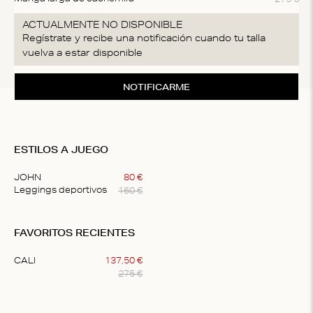
ACTUALMENTE NO DISPONIBLE
Regístrate y recibe una notificación cuando tu talla
vuelva a estar disponible
NOTIFICARME
ESTILOS A JUEGO
JOHN
80
€
160
€
Leggings deportivos
Item
1
FAVORITOS RECIENTES
of
1
CALI
137
,
50
€
275
€
Item
1