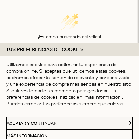
¡Estamos buscando estrellas!
TUS PREFERENCIAS DE COOKIES
Compártenos tu opinión
SÉ LA PRIMER PERSONA EN
Utilizamos cookies para optimizar tu experiencia de
ESCRIBIR UNA OPINIÓN
compra online. Si aceptas que utilicemos estas cookies,
podremos ofrecerte contenido relevante y personalizado
y una experiencia de compra más sencilla en nuestro sitio.
Si quieres tomarte un momento para gestionar tus
preferencias de cookies, haz clic en "más información".
Puedes cambiar tus preferencias siempre que quieras.
ATENCIÓN AL CLIENTE
ACEPTAR Y CONTINUAR
NOSOTROS
MÁS INFORMACIÓN