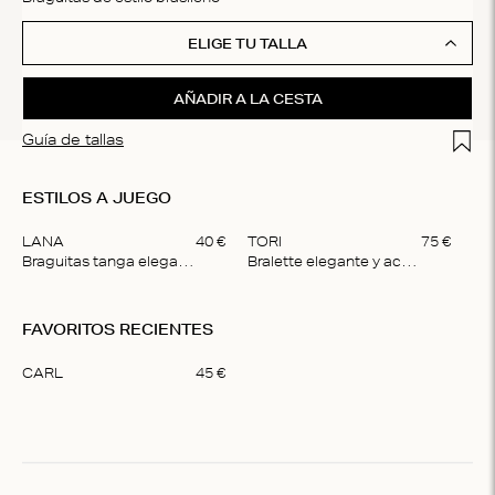
ELIGE TU TALLA
AÑADIR A LA CESTA
Add t
Guía de tallas
ESTILOS A JUEGO
LANA
40
€
TORI
75
€
Braguitas tanga elegantes
Bralette elegante y acolchada
Item
1
FAVORITOS RECIENTES
of
2
CARL
45
€
Item
1
of
1