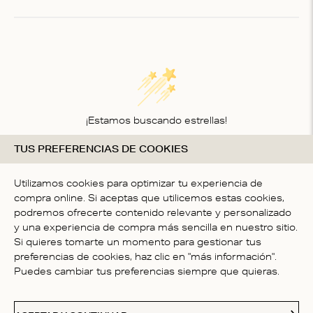
of
1
¡Estamos buscando estrellas!
TUS PREFERENCIAS DE COOKIES
Compártenos tu opinión
SÉ LA PRIMER PERSONA EN
Utilizamos cookies para optimizar tu experiencia de
ESCRIBIR UNA OPINIÓN
compra online. Si aceptas que utilicemos estas cookies,
podremos ofrecerte contenido relevante y personalizado
y una experiencia de compra más sencilla en nuestro sitio.
Si quieres tomarte un momento para gestionar tus
preferencias de cookies, haz clic en "más información".
Puedes cambiar tus preferencias siempre que quieras.
ATENCIÓN AL CLIENTE