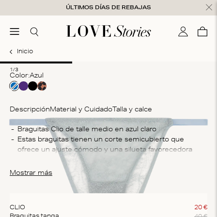
Ir al contenido
ÚLTIMOS DÍAS DE REBAJAS
nsaje cerrado
menú
Buscar
Mi cuenta
Ces
0
Inicio
1
2
3
1/3
Color:
azul
Descripción
Material y Cuidado
Talla y calce
Co
Braguitas Clio de talle medio en azul claro
Estas braguitas tienen un corte semicubierto que 
82
ofrece un ajuste cómodo y una silueta favorecedora
In
Las braguitas están confeccionadas con un tejido de 
La
encaje que resulta ligero al tacto
Mostrar más
un
pl
CLIO
20
€
40
€
Braguitas tanga