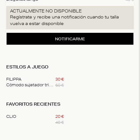
ACTUALMENTE NO DISPONIBLE
Regístrate y recibe una notificación cuando tu talla
vuelva a estar disponible
NOTIFICARME
ESTILOS A JUEGO
FILIPPA
30
€
60
€
Cómodo sujetador triangular
Item
1
FAVORITOS RECIENTES
of
1
CLIO
20
€
40
€
Item
1