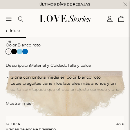
Ir al contenido
ÚLTIMOS DÍAS DE REBAJAS
nsaje cerrado
menú
Buscar
Mi cuenta
Ces
0
Inicio
1
2
3
4
5
1/5
Color:
blanco roto
Descripción
Material y Cuidado
Talla y calce
Co
Gloria con cintura media en color blanco roto
Estas braguitas tienen los laterales más anchos y un 
34
corte semitapado que ofrece un ajuste cómodo y una 
re
silueta favorecedora
In
Las braguitas están confeccionadas en un delicado 
Mostrar más
La
tejido de encaje que resulta muy suave al tacto
de
pla
GLORIA
45
€
Bragas de encaje brasileño