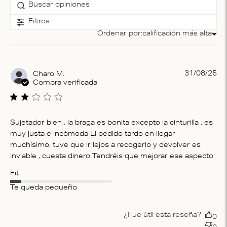
Filtros
Ordenar por:
calificación más alta
Ordenar por
Pu
31/08/25
Charo M.
da
Compra verificada
Sujetador bien , la braga es bonita excepto la cinturilla , es
muy justa e incómoda El pedido tardo en llegar
muchísimo, tuve que ir lejos a recogerlo y devolver es
inviable , cuesta dinero Tendréis que mejorar ese aspecto
Fit
Te queda pequeño
¿Fue útil esta reseña?
0