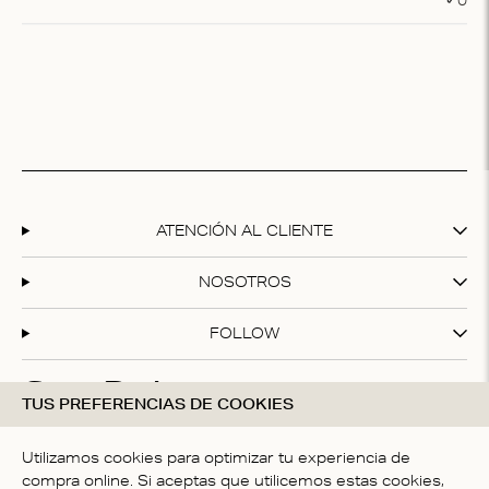
0
ATENCIÓN AL CLIENTE
NOSOTROS
FOLLOW
Cartas De Amor
TUS PREFERENCIAS DE COOKIES
Suscríbete a nuestro boletín y disfruta de un 20 % de
descuento en tu primera compra.
Utilizamos cookies para optimizar tu experiencia de
compra online. Si aceptas que utilicemos estas cookies,