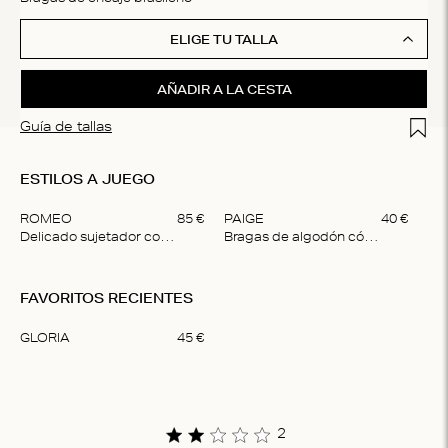
ELIGE TU TALLA
AÑADIR A LA CESTA
Add t
Guía de tallas
ESTILOS A JUEGO
ROMEO
85
€
PAIGE
40
€
DA
Delicado sujetador con aros
Bragas de algodón cómodas
Item
1
FAVORITOS RECIENTES
of
3
GLORIA
45
€
Item
1
of
1
2