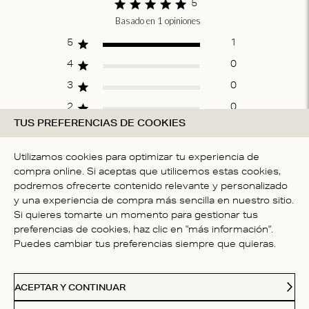
5
Basado en 1 opiniones
Score of 5 out of
5 stars
5
1
4
0
3
0
2
0
TUS PREFERENCIAS DE COOKIES
1
0
Utilizamos cookies para optimizar tu experiencia de
compra online. Si aceptas que utilicemos estas cookies,
ESCRIBE UNA OPINIÓN
podremos ofrecerte contenido relevante y personalizado
y una experiencia de compra más sencilla en nuestro sitio.
Si quieres tomarte un momento para gestionar tus
preferencias de cookies, haz clic en "más información".
Fit
Puedes cambiar tus preferencias siempre que quieras.
Talla correcta
ACEPTAR Y CONTINUAR