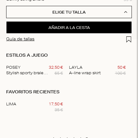
ELIGE TU TALLA
AÑADIR A LA CESTA
Add t
Guía de tallas
ESTILOS A JUEGO
POSEY
32
,
50
€
LAYLA
50
€
65
€
100
€
Stylish sporty bralette
A-line wrap skirt
Item
1
FAVORITOS RECIENTES
of
2
LIMA
17
,
50
€
35
€
Item
1
of
1