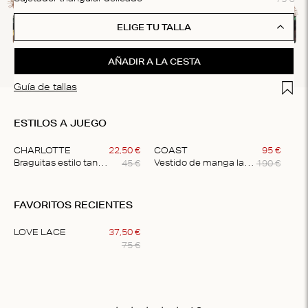
ELIGE TU TALLA
AÑADIR A LA CESTA
Add t
Guía de tallas
ESTILOS A JUEGO
CHARLOTTE
22
,
50
€
COAST
95
€
45
€
190
€
Braguitas estilo tanga
Vestido de manga larga
Item
1
FAVORITOS RECIENTES
of
2
LOVE LACE
37
,
50
€
75
€
Item
1
of
1