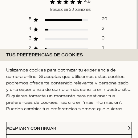
4.8
Basado en 23 opiniones
Score of 4.8 out of
5 stars
5
20
4
2
3
0
2
1
TUS PREFERENCIAS DE COOKIES
1
0
Utilizamos cookies para optimizar tu experiencia de
compra online. Si aceptas que utilicemos estas cookies,
ESCRIBE UNA OPINIÓN
podremos ofrecerte contenido relevante y personalizado
y una experiencia de compra más sencilla en nuestro sitio.
Si quieres tomarte un momento para gestionar tus
preferencias de cookies, haz clic en "más información".
Fit
Puedes cambiar tus preferencias siempre que quieras.
Talla correcta
ACEPTAR Y CONTINUAR