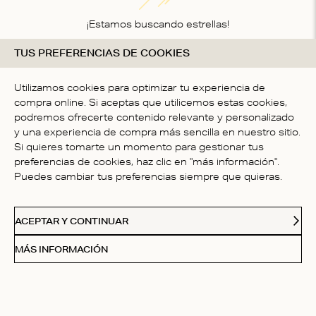
¡Estamos buscando estrellas!
TUS PREFERENCIAS DE COOKIES
Compártenos tu opinión
SÉ LA PRIMER PERSONA EN
Utilizamos cookies para optimizar tu experiencia de
ESCRIBIR UNA OPINIÓN
compra online. Si aceptas que utilicemos estas cookies,
podremos ofrecerte contenido relevante y personalizado
y una experiencia de compra más sencilla en nuestro sitio.
Si quieres tomarte un momento para gestionar tus
preferencias de cookies, haz clic en "más información".
Puedes cambiar tus preferencias siempre que quieras.
ATENCIÓN AL CLIENTE
ACEPTAR Y CONTINUAR
NOSOTROS
MÁS INFORMACIÓN
FOLLOW
Cartas De Amor