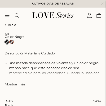
Ir al contenido
ÚLTIMOS DÍAS DE REBAJAS
nsaje cerrado
menú
Buscar
Mi cuenta
Ces
0
Inicio
1/0
Color:
negro
Descripción
Material y Cuidado
In
Una mezcla desordenada de volantes y un color negro 
intenso hace que este bañador clásico sea 
La
imprescindible para las vacaciones. Cuando lo usas con 
bo
un pareo en contraste o con tus vaqueros favoritos, 
este estilo inteligente se convierte en una prenda de 
Mostrar más
vestir llamativa.
RUBY
140
€
Black