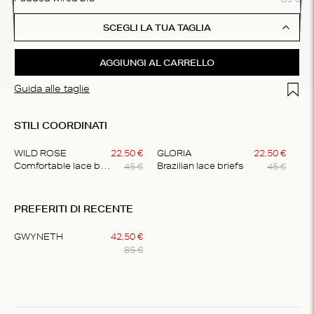
SCEGLI LA TUA TAGLIA
AGGIUNGI AL CARRELLO
Add t
Guida alle taglie
STILI COORDINATI
WILD ROSE
22
,
50
€
GLORIA
22
,
50
€
45
€
45
€
Comfortable lace briefs
Brazilian lace briefs
Item
1
PREFERITI DI RECENTE
of
2
GWYNETH
42
,
50
€
85
€
Item
1
of
1