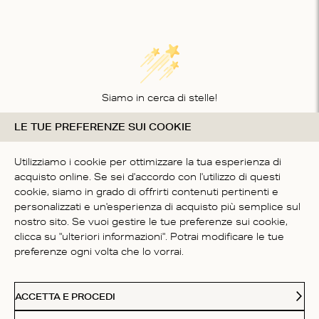
Siamo in cerca di stelle!
LE TUE PREFERENZE SUI COOKIE
Comunicaci cosa ne pensi
SII IL PRIMO A SCRIVERE
Utilizziamo i cookie per ottimizzare la tua esperienza di
UNA RECENSIONE
acquisto online. Se sei d'accordo con l'utilizzo di questi
cookie, siamo in grado di offrirti contenuti pertinenti e
personalizzati e un'esperienza di acquisto più semplice sul
nostro sito. Se vuoi gestire le tue preferenze sui cookie,
clicca su "ulteriori informazioni". Potrai modificare le tue
preferenze ogni volta che lo vorrai.
SERVIZIO CLIENTI
ACCETTA E PROCEDI
CHI SIAMO