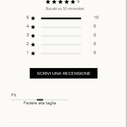
5
Basato su 10 recensioni
Score of 5 out of 5
stars
5
10
4
0
3
0
2
0
1
0
SCRIVI UNA RECENSIONE
Fit
Fedele alla taglia