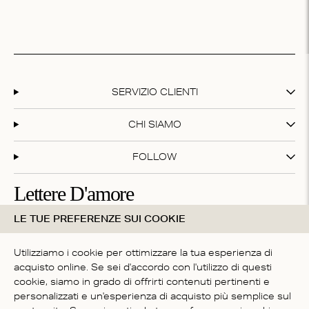
SERVIZIO CLIENTI
CHI SIAMO
FOLLOW
Lettere D'amore
LE TUE PREFERENZE SUI COOKIE
Iscriviti alla nostra newsletter e ottieni il 20% di sconto sul
tuo primo acquisto!
Utilizziamo i cookie per ottimizzare la tua esperienza di
acquisto online. Se sei d'accordo con l'utilizzo di questi
cookie, siamo in grado di offrirti contenuti pertinenti e
Iscrivendoti accetti i nostri
termini e condizioni
personalizzati e un'esperienza di acquisto più semplice sul