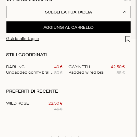
SCEGLI LA TUA TAGLIA
AGGIUNGI AL CARRELLO
Add t
Guida alle taglie
STILI COORDINATI
DARLING
40
€
GWYNETH
42
,
50
€
80
€
85
€
Unpadded comfy bralette
Padded wired bra
Item
1
PREFERITI DI RECENTE
of
2
WILD ROSE
22
,
50
€
45
€
Item
1
of
1