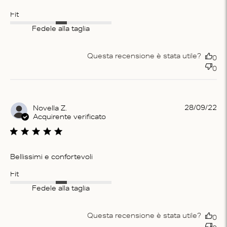
Fit
Fedele alla taglia
Questa recensione è stata utile?
0
0
Pu
28/09/22
Novella Z.
da
Acquirente verificato
Bellissimi e confortevoli
Fit
Fedele alla taglia
Questa recensione è stata utile?
0