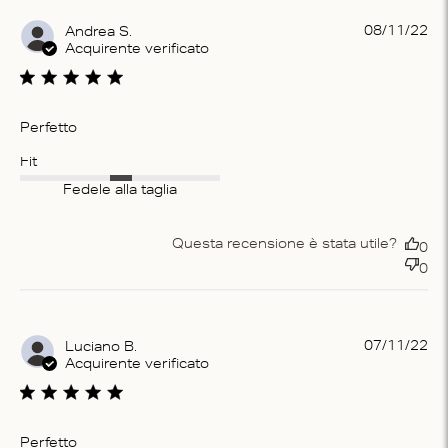
Pu
08/11/22
Andrea S.
da
Acquirente verificato
Perfetto
Fit
Fedele alla taglia
Questa recensione è stata utile?
0
0
Pu
07/11/22
Luciano B.
da
Acquirente verificato
Perfetto