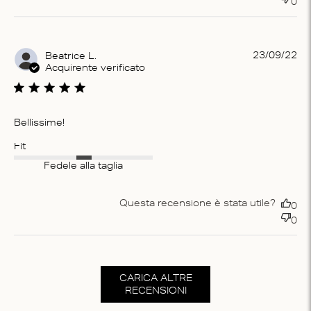
0
Pu
23/09/22
Beatrice L.
da
Acquirente verificato
Bellissime!
Fit
Fedele alla taglia
Questa recensione è stata utile?
0
0
CARICA ALTRE
RECENSIONI