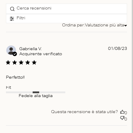
Filtri
Ordina per:
Valutazione più alta
Ordina per
Pu
01/08/23
Gabriella V.
da
Acquirente verificato
Perfetto!!
Fit
Fedele alla taglia
Questa recensione è stata utile?
0
0