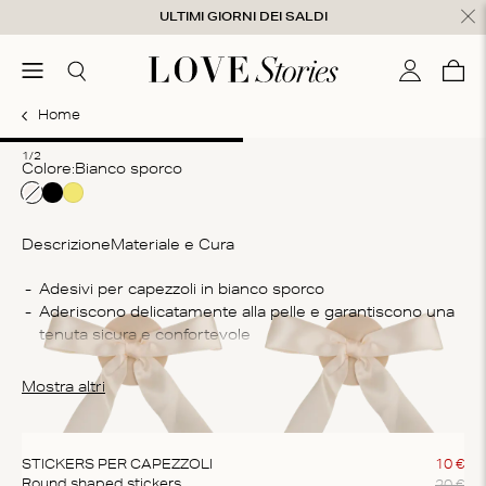
Salta al contenuto
ULTIMI GIORNI DEI SALDI
udi
menu
Cerca
Il mio con
Care
0
Home
1
2
1/2
Colore:
bianco sporco
Descrizione
Materiale e Cura
Co
Adesivi per capezzoli in bianco sporco
Aderiscono delicatamente alla pelle e garantiscono una 
60
tenuta sicura e confortevole
Is
Si consiglia l'uso singolo
Do
Gli adesivi per capezzoli sono disponibili in una sola 
Mostra altri
do
misura
STICKERS PER CAPEZZOLI
10
€
20
€
Round shaped stickers