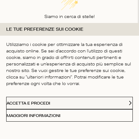
Siamo in cerca di stelle!
LE TUE PREFERENZE SUI COOKIE
Comunicaci cosa ne pensi
SII IL PRIMO A SCRIVERE
Utilizziamo i cookie per ottimizzare la tua esperienza di
UNA RECENSIONE
acquisto online. Se sei d'accordo con l'utilizzo di questi
cookie, siamo in grado di offrirti contenuti pertinenti e
personalizzati e un'esperienza di acquisto più semplice sul
nostro sito. Se vuoi gestire le tue preferenze sui cookie,
clicca su "ulteriori informazioni". Potrai modificare le tue
preferenze ogni volta che lo vorrai.
SERVIZIO CLIENTI
ACCETTA E PROCEDI
CHI SIAMO
MAGGIORI INFORMAZIONI
FOLLOW