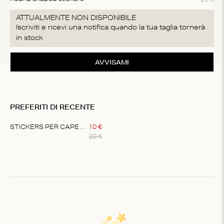
ATTUALMENTE NON DISPONIBILE
Iscriviti e ricevi una notifica quando la tua taglia tornerà
in stock
AVVISAMI
PREFERITI DI RECENTE
STICKERS PER CAPEZZOLI
10
€
20
€
Item
1
of
1