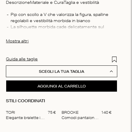
Descrizione
Materiale e Cura
Taglia e vestibilità
Compo
Pip con scollo a V che valorizza la figura, spalline 
regolabili e vestibilità morbida in bianco
100% s
La silhouette morbida cade delicatamente sul 
Istruzi
corpo e crea un look femminile
Non lav
Il top è fatto al 100% di seta, che ha una lucentezza 
Mostra altri
asciuga
delicata
tutti i 
Per prendersene cura al meglio, ti consigliamo di 
lavare il capo solo a mano
Add to Wis
Guida alle taglie
SCEGLI LA TUA TAGLIA
AGGIUNGI AL CARRELLO
STILI COORDINATI
TORI
75
€
BROOKE
140
€
Elegante bralette imbottita
Comodi pantaloncini in seta
Item
1