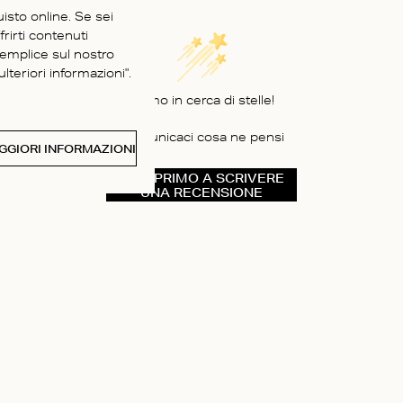
uisto online. Se sei
frirti contenuti
semplice sul nostro
lteriori informazioni".
Siamo in cerca di stelle!
Comunicaci cosa ne pensi
GGIORI INFORMAZIONI
SII IL PRIMO A SCRIVERE
UNA RECENSIONE
CHI SIAMO
ria
Instagram