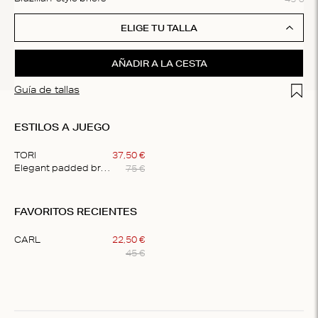
ELIGE TU TALLA
AÑADIR A LA CESTA
Add t
Guía de tallas
ESTILOS A JUEGO
TORI
37
,
50
€
75
€
Elegant padded bralette
Item
1
FAVORITOS RECIENTES
of
1
CARL
22
,
50
€
45
€
Item
1
of
1