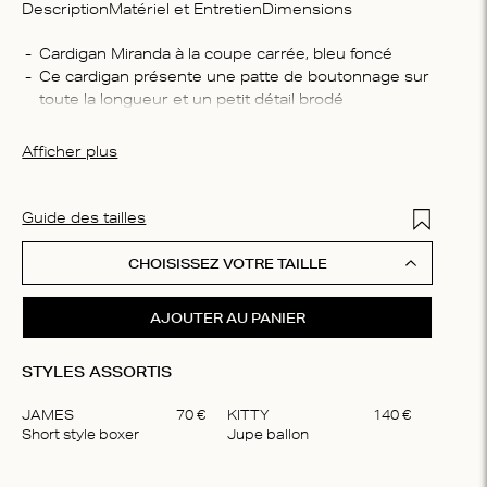
Description
Matériel et Entretien
Dimensions
Compo
Cardigan Miranda à la coupe carrée, bleu foncé
Ce cardigan présente une patte de boutonnage sur 
85 % v
toute la longueur et un petit détail brodé
Consei
Il est confectionné dans un tissu semi-transparent 
Lavage 
et doux, qui offre une sensation de respirabilité
Afficher plus
ne pas 
Pour un entretien optimal, on te conseille de laver 
tempéra
ce vêtement uniquement à la main
les sol
Add to Wis
Guide des tailles
forme a
similai
CHOISISSEZ VOTRE TAILLE
AJOUTER AU PANIER
STYLES ASSORTIS
JAMES
70
€
KITTY
140
€
Short style boxer
Jupe ballon
Item
1