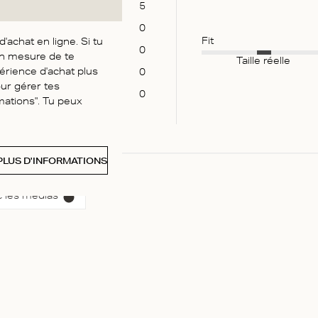
5
0
Fit
achat en ligne. Si tu
0
en mesure de te
Taille réelle
érience d'achat plus
0
our gérer tes
0
mations". Tu peux
PLUS D'INFORMATIONS
 les médias