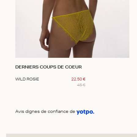
DERNIERS COUPS DE COEUR
WILD ROSIE
22
,
50
€
45
€
Item
1
of
1
Avis dignes de confiance de