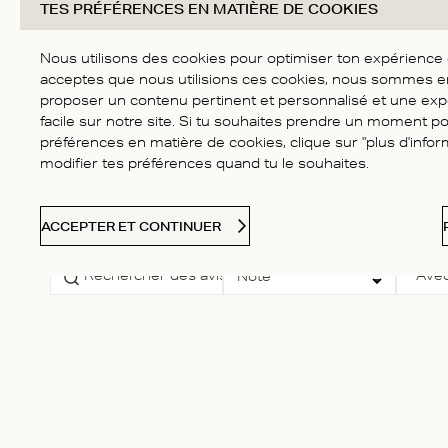
TES PRÉFÉRENCES EN MATIÈRE DE COOKIES
5
5
Basé sur 5 avis
Score of 5 out of 5
4
stars
Nous utilisons des cookies pour optimiser ton expérience d'
3
acceptes que nous utilisions ces cookies, nous sommes 
proposer un contenu pertinent et personnalisé et une exp
2
facile sur notre site. Si tu souhaites prendre un moment p
1
préférences en matière de cookies, clique sur "plus d'infor
modifier tes préférences quand tu le souhaites.
ACCEPTER ET CONTINUER
Select a rating for
Avec
Note
filtering reviews, from 1
star (lowest) to 5 stars
(highest)
Valérie C.
Acheteur vérifié
Parfait !
Fit