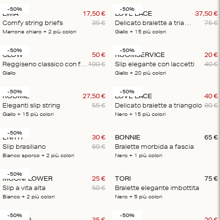
-50%
-50%
LIMA
17
,
50
€
LOVE LACE
37
,
50
€
Comfy string briefs
35
€
Delicato bralette a triangolo
75
€
Marrone chiaro
+ 2
più colori
Giallo
+ 15
più colori
-50%
-50%
GLOW
50
€
ROOMSERVICE
20
€
Reggiseno classico con ferretto
100
€
Slip elegante con laccetti
40
€
Giallo
Giallo
+ 20
più colori
-50%
-50%
ROOMIE
27
,
50
€
LOVE LACE
40
€
Eleganti slip string
55
€
Delicato bralette a triangolo
80
€
Giallo
+ 15
più colori
Nero
+ 15
più colori
-50%
ENITH
30
€
BONNIE
65
€
Slip brasiliano
60
€
Bralette morbida a fascia
Bianco sporco
+ 2
più colori
Nero
+ 1
più colori
-50%
MOONFLOWER
25
€
TORI
75
€
Slip a vita alta
50
€
Bralette elegante imbottita
Bianco
+ 2
più colori
Nero
+ 5
più colori
-50%
-50%
DARLING
35
€
ROOMIE
20
€