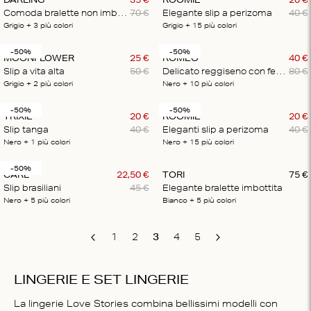
Comoda bralette non imbottita
70
€
Elegante slip a perizoma
40
€
Grigio
+ 3
più colori
Grigio
+ 15
più colori
-50%
-50%
MOONFLOWER
25
€
ROMEO
40
€
Slip a vita alta
50
€
Delicato reggiseno con ferretto
80
€
Grigio
+ 2
più colori
Nero
+ 10
più colori
-50%
-50%
TRIXIE
20
€
ROOMIE
20
€
Slip tanga
40
€
Eleganti slip a perizoma
40
€
Nero
+ 1
più colori
Nero
+ 15
più colori
-50%
CARL
22
,
50
€
TORI
75
€
Slip brasiliani
45
€
Elegante bralette imbottita
Nero
+ 5
più colori
Bianco
+ 5
più colori
1
2
3
4
5
Previous
Next
LINGERIE E SET LINGERIE
La lingerie Love Stories combina bellissimi modelli con