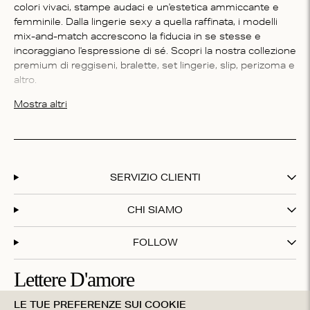
colori vivaci, stampe audaci e un'estetica ammiccante e
femminile. Dalla lingerie sexy a quella raffinata, i modelli
mix-and-match accrescono la fiducia in se stesse e
incoraggiano l'espressione di sé. Scopri la nostra collezione
premium di reggiseni, bralette, set lingerie, slip, perizoma e
altro.
Vuoi saperne di più sui modelli Loves Stories? Non
Mostra altri
perderti l'intervista a
Merel, designer di Love Stories,
che
ci parla del concept della lingerie Love Stories.
Cos'è la lingerie?
SERVIZIO CLIENTI
Come primo strato quando ci si veste, la lingerie può
influenzare il mood della giornata e rendere più sicuri di sé.
La lingerie da donna comprende in genere culotte,
CHI SIAMO
reggiseni, perizoma e slip, realizzati con materiali pregiati
come seta, raso, pizzo e morbido cotone. A seconda del
FOLLOW
tuo stile, puoi scegliere una lingerie raffinata a una lingerie
sexy. La lingerie Loves Stories vuole infrangere le regole
Lettere D'amore
del manuale di lingerie tradizionale, concentrandosi invece
sul comfort e sull'espressione di sé attraverso colori vivaci,
LE TUE PREFERENZE SUI COOKIE
Iscriviti alla nostra newsletter e ottieni il 20% di sconto sul