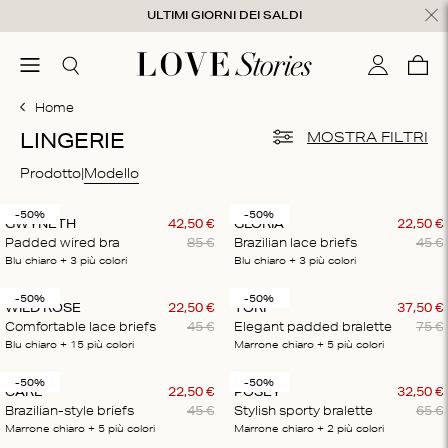
Salta al contenuto
ULTIMI GIORNI DEI SALDI
udi
menu
Cerca
Il mio con
Care
0
Home
LINGERIE
MOSTRA FILTRI
Prodotto
Modello
-50%
-50%
GWYNETH
42
,
50
€
GLORIA
22
,
50
€
Padded wired bra
85
€
Brazilian lace briefs
45
€
Blu chiaro
+ 3
più colori
Blu chiaro
+ 3
più colori
-50%
-50%
WILD ROSE
22
,
50
€
TORI
37
,
50
€
Comfortable lace briefs
45
€
Elegant padded bralette
75
€
Blu chiaro
+ 15
più colori
Marrone chiaro
+ 5
più colori
-50%
-50%
CARL
22
,
50
€
POSEY
32
,
50
€
Brazilian-style briefs
45
€
Stylish sporty bralette
65
€
Marrone chiaro
+ 5
più colori
Marrone chiaro
+ 2
più colori