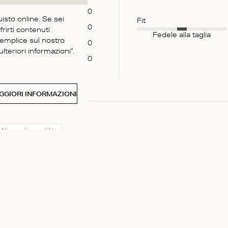
0
uisto online. Se sei
Fit
0
frirti contenuti
Fedele alla taglia
semplice sul nostro
0
lteriori informazioni".
0
GGIORI INFORMAZIONI
file multimediali