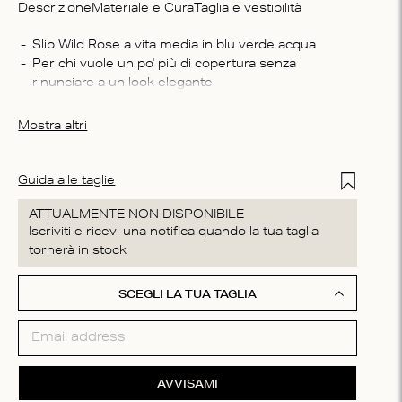
Descrizione
Materiale e Cura
Taglia e vestibilità
Compo
Slip Wild Rose a vita media in blu verde acqua
Per chi vuole un po' più di copertura senza 
54% po
rinunciare a un look elegante
elastan
Questi slip sono fatti con un tessuto di pizzo che è 
Istruzi
morbido sulla pelle
Mostra altri
Machin
process
do not 
Add to Wis
Guida alle taglie
ATTUALMENTE NON DISPONIBILE
Iscriviti e ricevi una notifica quando la tua taglia
tornerà in stock
SCEGLI LA TUA TAGLIA
AVVISAMI