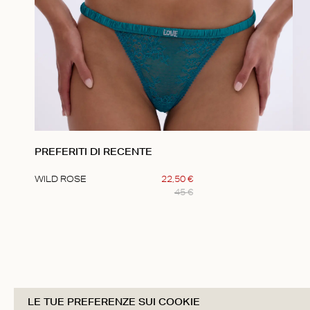
PREFERITI DI RECENTE
WILD ROSE
22
,
50
€
45
€
Item
1
of
1
LE TUE PREFERENZE SUI COOKIE
5