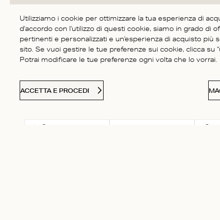
5
Basato su 10 recensioni
Score of 5 out of 5 stars
4
Utilizziamo i cookie per ottimizzare la tua esperienza di acq
3
d'accordo con l'utilizzo di questi cookie, siamo in grado di of
pertinenti e personalizzati e un'esperienza di acquisto più 
2
sito. Se vuoi gestire le tue preferenze sui cookie, clicca su "u
1
Potrai modificare le tue preferenze ogni volta che lo vorrai.
ACCETTA E PROCEDI
MA
Select a rating for
Con 
Valutazione
filtering reviews, from 1
star (lowest) to 5 stars
(highest)
Gabriella V.
Acquirente verificato
Perfetto!!
Fit