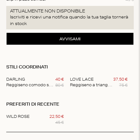
ATTUALMENTE NON DISPONIBILE
Iscriviti e ricevi una notifica quando la tua taglia tornerà
in stock
AVVISAMI
STILI COORDINATI
DARLING
40
€
LOVE LACE
37
,
50
€
80
€
75
€
Reggiseno comodo senza imbottitura
Reggiseno a triangolo delicato
Item
1
PREFERITI DI RECENTE
of
2
WILD ROSE
22
,
50
€
45
€
Item
1