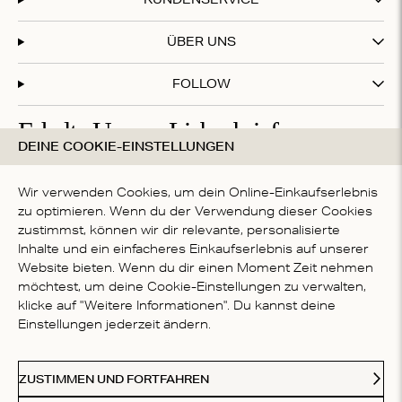
ÜBER UNS
FOLLOW
Erhalte Unsere Liebesbriefe
DEINE COOKIE-EINSTELLUNGEN
Abonniere unseren Newsletter und erhalte 20 % Rabatt
auf deinen ersten Einkauf!
Wir verwenden Cookies, um dein Online-Einkaufserlebnis
zu optimieren. Wenn du der Verwendung dieser Cookies
zustimmst, können wir dir relevante, personalisierte
Inhalte und ein einfacheres Einkaufserlebnis auf unserer
Mit deiner Anmeldung akzeptierst du die
Datenschutzbestimmungen
Website bieten. Wenn du dir einen Moment Zeit nehmen
LAND
möchtest, um deine Cookie-Einstellungen zu verwalten,
klicke auf "Weitere Informationen". Du kannst deine
Germany
Einstellungen jederzeit ändern.
Kl
Paypal
American Express
Visa
Mastercard
Meastro
Akzeptierte Zahlungsmethoden
ZUSTIMMEN UND FORTFAHREN