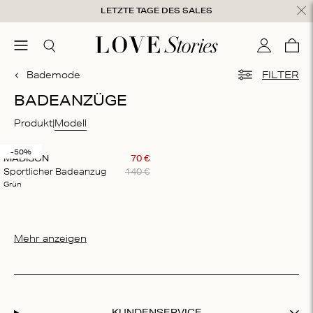
Zum Inhalt springen
LETZTE TAGE DES SALES
hließen
menu
Suchen
Mein Kon
War
0
Bademode
FILTER
BADEANZÜGE
Produkt
Modell
-50%
MADISON
70
€
Sportlicher Badeanzug
140
€
Grün
Mehr anzeigen
KUNDENSERVICE