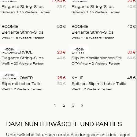
ROOMIE
17
,
50
€
ROOMIE
20
€
Elegante String-Slips
35
€
Elegante String-Slips
40
€
Schwarz
+ 15
Weitere Farben
Schwarz
+ 15
Weitere Farben
ROOMIE
50
€
ROOMIE
40
€
Elegante String-Slips
Elegante String-Slips
Weiß
+ 15
Weitere Farben
Weiß
+ 15
Weitere Farben
-50%
-50%
ROOMSERVICE
20
€
ENITH
30
€
Elegante String-Slips
40
€
Slip im brasilianischen Stil
60
€
Weiß
+ 20
Weitere Farben
Off-White
+ 2
Weitere Farben
-50%
MOONFLOWER
25
€
KYLIE
45
€
Slips mit hoher Taille
50
€
Spitzen-Slip mit hoher Taille
Weiß
+ 2
Weitere Farben
Weiß
+ 2
Weitere Farben
1
2
3
Next
DAMENUNTERWÄSCHE UND PANTIES
Unterwäsche ist unsere erste Kleidungsschicht des Tages