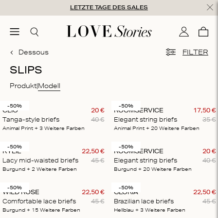
Zum Inhalt springen
LETZTE TAGE DES SALES
hließen
menu
Suchen
Mein Kon
War
0
Dessous
FILTER
SLIPS
Produkt
Modell
-50%
-50%
CLIO
20
€
ROOMSERVICE
17
,
50
€
Tanga-style briefs
40
€
Elegant string briefs
35
€
Animal Print
+ 3
Weitere Farben
Animal Print
+ 20
Weitere Farben
-50%
-50%
KYLIE
22
,
50
€
ROOMSERVICE
20
€
Lacy mid-waisted briefs
45
€
Elegant string briefs
40
€
Burgund
+ 2
Weitere Farben
Burgund
+ 20
Weitere Farben
-50%
-50%
WILD ROSE
22
,
50
€
GLORIA
22
,
50
€
Comfortable lace briefs
45
€
Brazilian lace briefs
45
€
Burgund
+ 15
Weitere Farben
Hellblau
+ 3
Weitere Farben