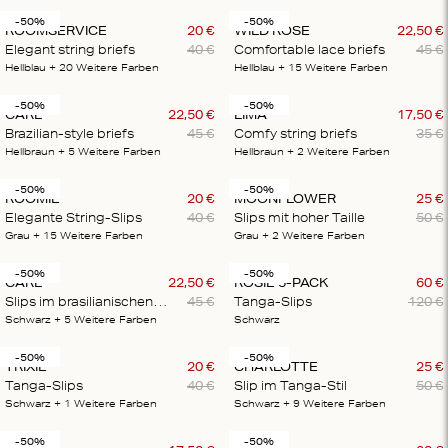
-50%
-50%
ROOMSERVICE
20
€
WILD ROSE
22
,
50
€
Elegant string briefs
40
€
Comfortable lace briefs
45
€
Hellblau
+ 20
Weitere Farben
Hellblau
+ 15
Weitere Farben
-50%
-50%
CARL
22
,
50
€
LIMA
17
,
50
€
Brazilian-style briefs
45
€
Comfy string briefs
35
€
Hellbraun
+ 5
Weitere Farben
Hellbraun
+ 2
Weitere Farben
-50%
-50%
ROOMIE
20
€
MOONFLOWER
25
€
Elegante String-Slips
40
€
Slips mit hoher Taille
50
€
Grau
+ 15
Weitere Farben
Grau
+ 2
Weitere Farben
-50%
-50%
CARL
22
,
50
€
ROSIE 5-PACK
60
€
Slips im brasilianischen Stil
45
€
Tanga-Slips
120
€
Schwarz
+ 5
Weitere Farben
Schwarz
-50%
-50%
TRIXIE
20
€
CHARLOTTE
25
€
Tanga-Slips
40
€
Slip im Tanga-Stil
50
€
Schwarz
+ 1
Weitere Farben
Schwarz
+ 9
Weitere Farben
-50%
-50%