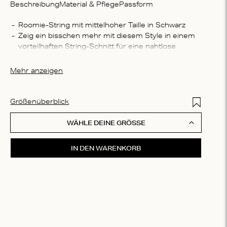
Beschreibung
Material & Pflege
Passform
Zusam
Roomie-String mit mittelhoher Taille in Schwarz
Zeig ein bisschen mehr mit diesem Style in einem 
50 % re
vorteilhaften String-Schnitt für eine nahtlose 
Elasth
Passform
Wasch
Die Slips sind aus einem weichen Stoff gefertigt, 
Mehr anzeigen
Maschi
der sich angenehm auf der Haut anfühlt
Schonwa
trockne
Add to Wis
Größenüberblick
einem 
WÄHLE DEINE GRÖSSE
IN DEN WARENKORB