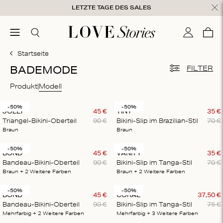
Zum Inhalt springen
LETZTE TAGE DES SALES
hließen
menu
Suchen
Mein Kon
War
0
Startseite
BADEMODE
FILTER
Produkt
Modell
-50%
-50%
JOLLY
45
€
TINY
35
€
Triangel-Bikini-Oberteil
90
€
Bikini-Slip im Brazilian-Stil
70
€
Braun
Braun
-50%
-50%
BOND
45
€
VANITY
35
€
Bandeau-Bikini-Oberteil
90
€
Bikini-Slip im Tanga-Stil
70
€
Braun
+ 2
Weitere Farben
Braun
+ 2
Weitere Farben
-50%
-50%
BOND
45
€
CORAL
37
,
50
€
Bandeau-Bikini-Oberteil
90
€
Bikini-Slip im Tanga-Stil
75
€
Mehrfarbig
+ 2
Weitere Farben
Mehrfarbig
+ 3
Weitere Farben