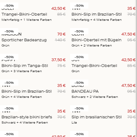
-50%
-50%
JOLLY
42
,
50
€
TINY
35
€
Triangel-Bikini-Oberteil
85
€
Bikini-Slip im Brazilian-Stil
70
€
Mehrfarbig
+ 1
Weitere Farben
Mehrfarbig
+ 4
Weitere Farben
-50%
-50%
MADISON
70
€
GLOW
47
,
50
€
Sportlicher Badeanzug
140
€
Bikini-Oberteil mit Bügeln
95
€
Grün
Grün
+ 2
Weitere Farben
-50%
-50%
POPPY
37
,
50
€
JOY
42
,
50
€
Bikini-Slip im Tanga-Stil
75
€
Triangel-Bikini-Oberteil
85
€
Grün
+ 3
Weitere Farben
Grün
-50%
-50%
TINY
35
€
BOND
47
,
50
€
Bikini-Slip im Brazilian-Stil
70
€
BANDEAU PA
95
€
Grün
+ 4
Weitere Farben
Schwarz
+ 2
Weitere Farben
-50%
-50%
TINY
35
€
TINY
35
€
Brazilian-style bikini briefs
70
€
Slip im brasilianischen Stil
70
€
Schwarz
+ 4
Weitere Farben
Lila
-50%
-50%
JOLLY
42
,
50
€
TINY
35
€