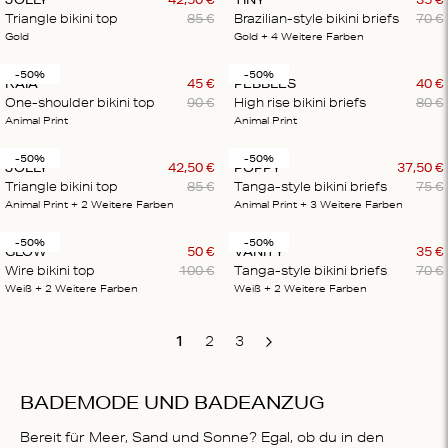
Triangle bikini top
85
€
Brazilian-style bikini briefs
70
€
Gold
Gold
+ 4
Weitere Farben
-50%
-50%
KAIA
45
€
PEBBLES
40
€
One-shoulder bikini top
90
€
High rise bikini briefs
80
€
Animal Print
Animal Print
-50%
-50%
JOLLY
42
,
50
€
POPPY
37
,
50
€
Triangle bikini top
85
€
Tanga-style bikini briefs
75
€
Animal Print
+ 2
Weitere Farben
Animal Print
+ 3
Weitere Farben
-50%
-50%
GLOW
50
€
VANITY
35
€
Wire bikini top
100
€
Tanga-style bikini briefs
70
€
Weiß
+ 2
Weitere Farben
Weiß
+ 2
Weitere Farben
1
2
3
Next
BADEMODE UND BADEANZUG
Bereit für Meer, Sand und Sonne? Egal, ob du in den