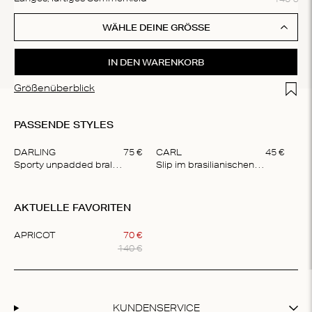
WÄHLE DEINE GRÖSSE
IN DEN WARENKORB
Add t
Größenüberblick
PASSENDE STYLES
DARLING
75
€
CARL
45
€
Sporty unpadded bralette
Slip im brasilianischen Stil
Item
1
AKTUELLE FAVORITEN
of
2
APRICOT
70
€
140
€
Item
1
of
1
KUNDENSERVICE