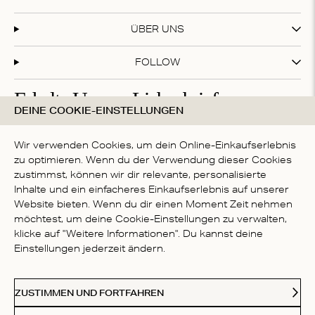
ÜBER UNS
FOLLOW
Erhalte Unsere Liebesbriefe
DEINE COOKIE-EINSTELLUNGEN
Abonniere unseren Newsletter und erhalte 20 % Rabatt
auf deinen ersten Einkauf!
Wir verwenden Cookies, um dein Online-Einkaufserlebnis
zu optimieren. Wenn du der Verwendung dieser Cookies
zustimmst, können wir dir relevante, personalisierte
Inhalte und ein einfacheres Einkaufserlebnis auf unserer
Mit deiner Anmeldung akzeptierst du die
Datenschutzbestimmungen
Website bieten. Wenn du dir einen Moment Zeit nehmen
LAND
möchtest, um deine Cookie-Einstellungen zu verwalten,
klicke auf "Weitere Informationen". Du kannst deine
Germany
Einstellungen jederzeit ändern.
Kl
Paypal
American Express
Visa
Mastercard
Meastro
Akzeptierte Zahlungsmethoden
ZUSTIMMEN UND FORTFAHREN
© 2026 Love Stories Intimates. Alle Rechte vorbehalten.